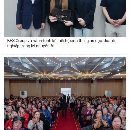
BES Group và hành trình kết nối hệ sinh thái giáo dục, doanh
nghiệp trong kỷ nguyên AI