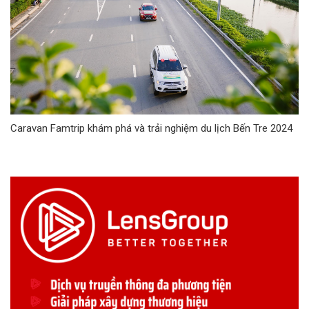
Caravan Famtrip khám phá và trải nghiệm du lịch Bến Tre 2024