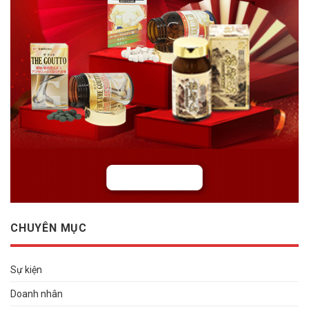
CHUYÊN MỤC
Sự kiện
Doanh nhân