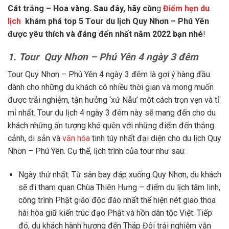
Cát trắng – Hoa vàng. Sau đây, hãy cùn
g
Điểm hẹn du
lịch
khám phá top 5 Tour du lịch Quy Nhơn – Phú Yên
được yêu thích và đáng đến nhất năm 2022 bạn nhé
!
1. Tour Quy Nhơn – Phú Yên 4 ngày 3 đêm
Tour Quy Nhơn – Phú Yên 4 ngày 3 đêm là gợi ý hàng đầu
dành cho những du khách có nhiều thời gian và mong muốn
được trải nghiệm, tận hưởng ‘xứ Nẫu’ một cách trọn vẹn và tỉ
mỉ nhất. Tour du lịch 4 ngày 3 đêm này sẽ mang đến cho du
khách những ấn tượng khó quên với những điểm đến thắng
cảnh, di sản và
văn hóa
tinh túy nhất đại diện cho du lịch Quy
Nhơn – Phú Yên. Cụ thể, lịch trình của tour như sau:
Ngày thứ nhất: Từ sân bay đáp xuống Quy Nhơn, du khách
sẽ đi tham quan Chùa Thiên Hưng – điểm du lịch tâm linh,
công trình Phật giáo độc đáo nhất thể hiện nét giao thoa
hài hòa giữ kiến trúc đạo Phật và hồn dân tộc Việt. Tiếp
đó, du khách hành hương đến Tháp Đôi trải nghiệm văn