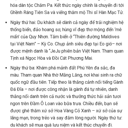
hóa dân tộc Chăm Pa. Kết thức ngày chính là chuyến đi tới
Ghềnh Ráng Tiên Sa và viếng thăm mộ Thi sĩ Hàn Mạc Tử.
Ngày thứ hai: Du khách sẽ dành cả ngày để trải nghiệm hệ
thống biển, đảo hoang sơ, hùng vĩ đẹp thơ mộng đến ‘mê
mẩn’ của Quy Nhơn. Tắm biển ở “Thiên đường Maldives
tại Việt Nam” – Kỳ Co. Chụp ảnh siêu đẹp tại Eo gió– nơi
được mệnh danh là “JeJu phiên bản Việt Nam. Tham quan
Tịnh xá Ngọc Hòa và Đồi Cát Phương Mai.
Ngày thứ ba: Khám phá mảnh đất Phú Yên đa sắc, đa
màu. Tham quan Nhà thờ Mằng Lăng, nơi khai sinh ra chữ
quốc ngữ đầu tiên. Tiếp theo là thắng cảnh nổi tiếng Gành
Đá Đĩa – nơi được công nhận là gành đá tự nhiên, danh
thắng nổi danh trên cả nước và thưởng thức hải sản tươi
ngon trên Đầm Ô Loan vào bữa trưa. Chiều đến, bạn sẽ
được ghé thăm xứ sở Hoa Vàng Cỏ Xanh – xứ sở của sự
lãng mạn, trong trẻo và say đắm lòng người. Ngày thứ tư:
du khách sẽ mua quà lưu niệm và kết thúc chuyến đi.