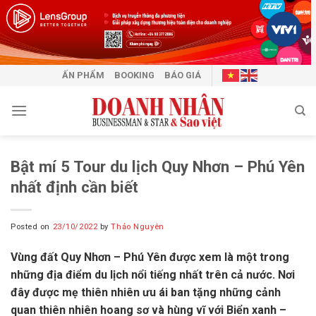
Skip
to
content
ẤN PHẨM
BOOKING
BÁO GIÁ
Bật mí 5 Tour du lịch Quy Nhơn – Phú Yên
nhất định cần biết
Posted on
23/10/2022
by
Thảo Nguyên
Vùng đất Quy Nhơn – Phú Yên được xem là một trong
những địa điểm du lịch nổi tiếng nhất trên cả nước. Nơi
đây được mẹ thiên nhiên ưu ái ban tặng những cảnh
quan thiên nhiên hoang sơ và hùng vĩ với Biển xanh –