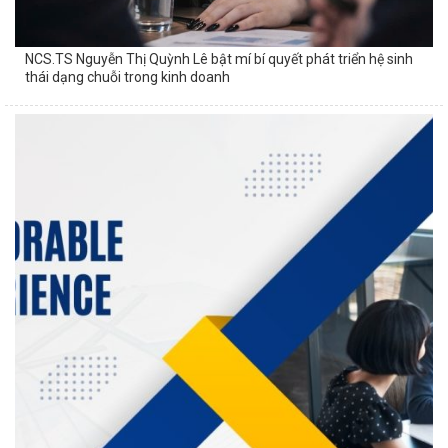
NCS.TS Nguyễn Thị Quỳnh Lê bật mí bí quyết phát triển hệ sinh
thái dạng chuỗi trong kinh doanh