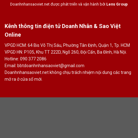
Doanhnhansaoviet.net được phát triển và vận hành bởi
Lens Group
Kênh thông tin điện tử Doanh Nhân & Sao Việt
Online
VPGD HCM: 64 Bis Võ Thị Sáu, Phường Tân Định, Quận 1, Tp. HCM
VPGD HN: P105, Khu TT 222D, Ngõ 260, Đội Cấn, Ba Đình, Hà Nội.
Hotline: 090 377 2086
Email: bbtdoanhnhansaoviet@gmail.com
Doanhnhansaoviet.net không chịu trách nhiệm nội dung các trang
mở ra ở cửa sổ mới.