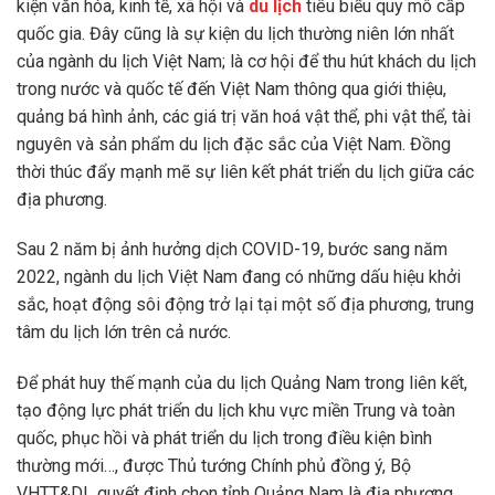
kiện văn hóa, kinh tế, xã hội và
du lịch
tiêu biểu quy mô cấp
quốc gia. Đây cũng là sự kiện du lịch thường niên lớn nhất
của ngành du lịch Việt Nam; là cơ hội để thu hút khách du lịch
trong nước và quốc tế đến Việt Nam thông qua giới thiệu,
quảng bá hình ảnh, các giá trị văn hoá vật thể, phi vật thể, tài
nguyên và sản phẩm du lịch đặc sắc của Việt Nam. Đồng
thời thúc đẩy mạnh mẽ sự liên kết phát triển du lịch giữa các
địa phương.
Sau 2 năm bị ảnh hưởng dịch COVID-19, bước sang năm
2022, ngành du lịch Việt Nam đang có những dấu hiệu khởi
sắc, hoạt động sôi động trở lại tại một số địa phương, trung
tâm du lịch lớn trên cả nước.
Để phát huy thế mạnh của du lịch Quảng Nam trong liên kết,
tạo động lực phát triển du lịch khu vực miền Trung và toàn
quốc, phục hồi và phát triển du lịch trong điều kiện bình
thường mới…, được Thủ tướng Chính phủ đồng ý, Bộ
VHTT&DL quyết định chọn tỉnh Quảng Nam là địa phương