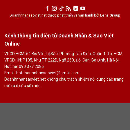
Doanhnhansaoviet.net được phát triển và vận hành bởi
Lens Group
Kênh thông tin điện tử Doanh Nhân & Sao Việt
Online
VPGD HCM: 64 Bis Võ Thị Sáu, Phường Tân Định, Quận 1, Tp. HCM
VPGD HN: P105, Khu TT 222D, Ngõ 260, Đội Cấn, Ba Đình, Hà Nội.
Hotline: 090 377 2086
Email: bbtdoanhnhansaoviet@gmail.com
Doanhnhansaoviet.net không chịu trách nhiệm nội dung các trang
mở ra ở cửa sổ mới.