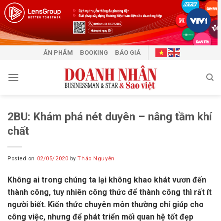
Skip
to
content
ẤN PHẨM
BOOKING
BÁO GIÁ
2BU: Khám phá nét duyên – nâng tầm khí
chất
Posted on
02/05/2020
by
Thảo Nguyên
Không ai trong chúng ta lại không khao khát vươn đến
thành công, tuy nhiên công thức để thành công thì rất ít
người biết. Kiến thức chuyên môn thường chỉ giúp cho
công việc, nhưng để phát triển mối quan hệ tốt đẹp