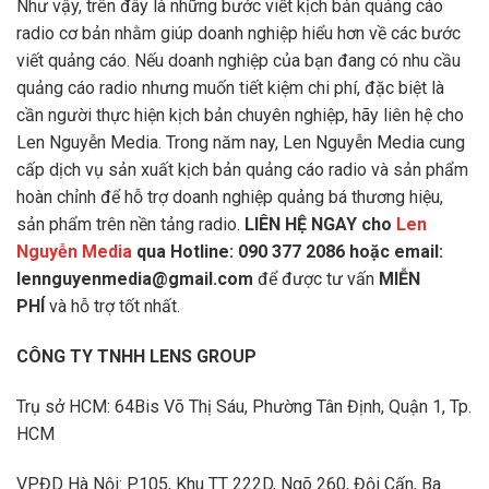
Như vậy, trên đây là những bước viết kịch bản quảng cáo
radio cơ bản nhằm giúp doanh nghiệp hiểu hơn về các bước
viết quảng cáo. Nếu doanh nghiệp của bạn đang có nhu cầu
quảng cáo radio nhưng muốn tiết kiệm chi phí, đặc biệt là
cần người thực hiện kịch bản chuyên nghiệp, hãy liên hệ cho
Len Nguyễn Media. Trong năm nay, Len Nguyễn Media cung
cấp dịch vụ sản xuất kịch bản quảng cáo radio và sản phẩm
hoàn chỉnh để hỗ trợ doanh nghiệp quảng bá thương hiệu,
sản phẩm trên nền tảng radio.
LIÊN HỆ NGAY cho
Len
Nguyễn Media
qua Hotline: 090 377 2086 hoặc email:
lennguyenmedia@gmail.com
để được tư vấn
MIỄN
PHÍ
và hỗ trợ tốt nhất.
CÔNG TY TNHH LENS GROUP
Trụ sở HCM: 64Bis Võ Thị Sáu, Phường Tân Định, Quận 1, Tp.
HCM
VPĐD Hà Nội: P105, Khu TT 222D, Ngõ 260, Đội Cấn, Ba