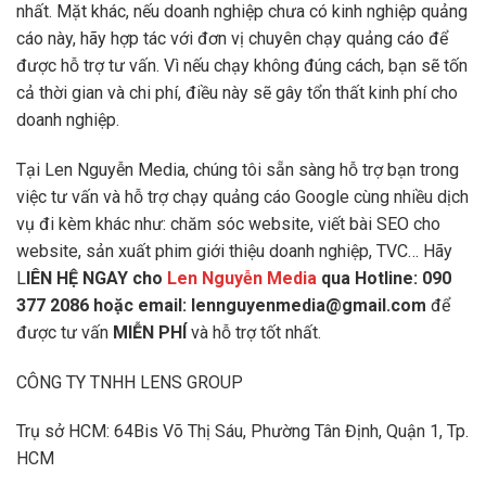
nhất. Mặt khác, nếu doanh nghiệp chưa có kinh nghiệp quảng
cáo này, hãy hợp tác với đơn vị chuyên chạy quảng cáo để
được hỗ trợ tư vấn. Vì nếu chạy không đúng cách, bạn sẽ tốn
cả thời gian và chi phí, điều này sẽ gây tổn thất kinh phí cho
doanh nghiệp.
Tại Len Nguyễn Media, chúng tôi sẵn sàng hỗ trợ bạn trong
việc tư vấn và hỗ trợ chạy quảng cáo Google cùng nhiều dịch
vụ đi kèm khác như: chăm sóc website, viết bài SEO cho
website, sản xuất phim giới thiệu doanh nghiệp, TVC… Hãy
L
IÊN HỆ NGAY cho
Len Nguyễn Media
qua Hotline: 090
377 2086 hoặc email: lennguyenmedia@gmail.com
để
được tư vấn
MIỄN PHÍ
và hỗ trợ tốt nhất.
CÔNG TY TNHH LENS GROUP
Trụ sở HCM: 64Bis Võ Thị Sáu, Phường Tân Định, Quận 1, Tp.
HCM