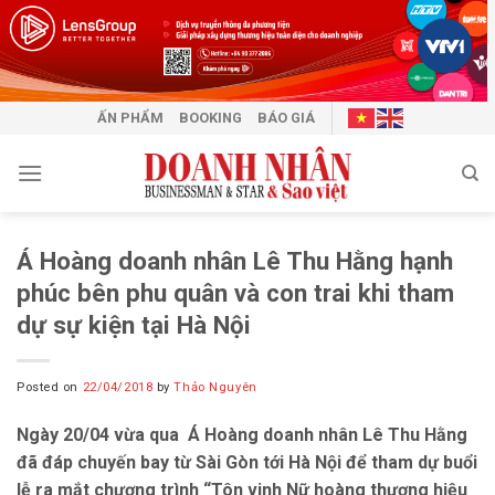
Skip
to
content
ẤN PHẨM
BOOKING
BÁO GIÁ
Á Hoàng doanh nhân Lê Thu Hằng hạnh
phúc bên phu quân và con trai khi tham
dự sự kiện tại Hà Nội
Posted on
22/04/2018
by
Thảo Nguyên
Ngày 20/04 vừa qua Á Hoàng doanh nhân Lê Thu Hằng
đã đáp chuyến bay từ Sài Gòn tới Hà Nội để tham dự buổi
lễ ra mắt chương trình “Tôn vinh Nữ hoàng thương hiệu