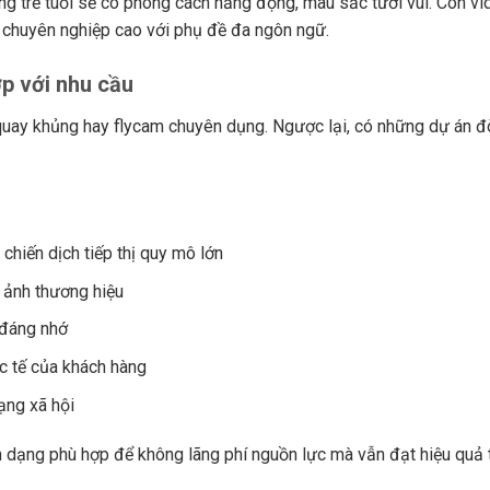
àng trẻ tuổi sẽ có phong cách năng động, màu sắc tươi vui. Còn vi
h chuyên nghiệp cao với phụ đề đa ngôn ngữ.
ợp với nhu cầu
uay khủng hay flycam chuyên dụng. Ngược lại, có những dự án đò
chiến dịch tiếp thị quy mô lớn
 ảnh thương hiệu
 đáng nhớ
ực tế của khách hàng
mạng xã hội
h dạng phù hợp để không lãng phí nguồn lực mà vẫn đạt hiệu quả 