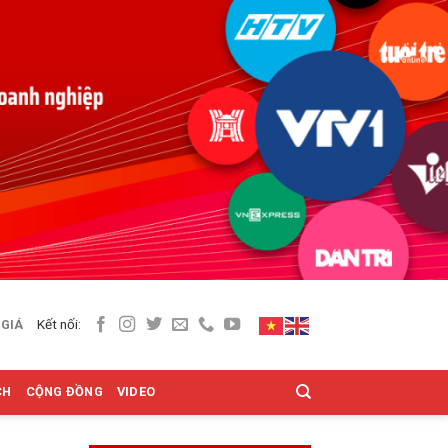
Kết nối:
 GIÁ
CH
CỘNG ĐỒNG
VIDEO