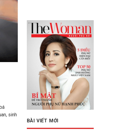
 bá
uan, sinh
BÀI VIẾT MỚI