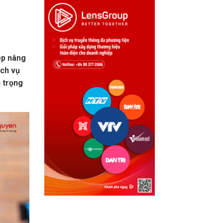
ệp nâng
ịch vụ
n trọng