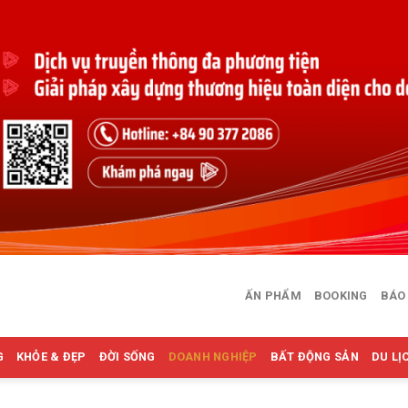
ẤN PHẨM
BOOKING
BÁO
G
KHỎE & ĐẸP
ĐỜI SỐNG
DOANH NGHIỆP
BẤT ĐỘNG SẢN
DU LỊ