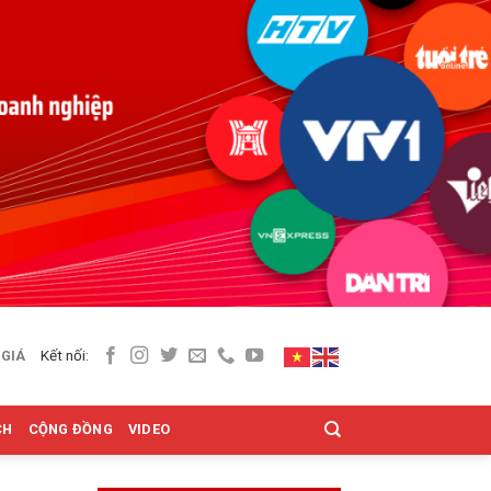
Kết nối:
 GIÁ
CH
CỘNG ĐỒNG
VIDEO