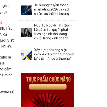
Xu hướng truyền thông
i ngành
marketing 2026 và cách
goại.
chiếm ưu thế thị trường
ng
NCS.TS Nguyễn Thị Quỳnh
ệnh. Hầu
Lê bật mí bí quyết phát
triển hệ sinh thái dạng
m, cả
chuỗi trong kinh doanh
gười Việt
 khi ấy.
Xây dựng thương hiệu
cảm xúc: Lộ trình từ “người
cũng là
lạ” thành “người thương”
n đi
đồng cảm
ghe mình
express)