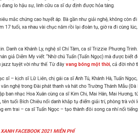
bà đang lo hậu sự, linh cữu ca sĩ dự định được hỏa táng.
hiêu mắc chứng cao huyết áp. Bà gần như giải nghệ, không còn đi 
m 17 tuổi, xa nhau vài chục năm rồi lại đoàn tụ, giờ ra đi cùng lúc
n. Danh ca Khánh Ly, nghệ sĩ Chí Tâm, ca sĩ Trizzie Phương Trinh…
Khán giả Diễm My viết: “Nhờ chú Tuấn (Tuấn Ngọc) mà được biết đ
u jazz tuyệt vời như thế. Từ đây
vang bóng một thời
, cả đời nhớ 
c sĩ – kịch sĩ Lữ Liên, chị gái ca sĩ Anh Tú, Khánh Hà, Tuấn Ngọc
 văn nghệ trong Đài phát thanh và hát cho Trường Thánh Mẫu (Đà 
hập ban nhạc Hoa Xuân cùng ca sĩ Kim Chi, Mai Hân, Mai Hương, t
tên tuổi Bích Chiêu nổi danh khắp tụ điểm giải trí, phòng trà với l
 em trai – ca sĩ Tuấn Ngọc – tạo thành đôi song ca nhí nổi tiến
 XANH FACEBOOK 2021 MIỄN PHÍ