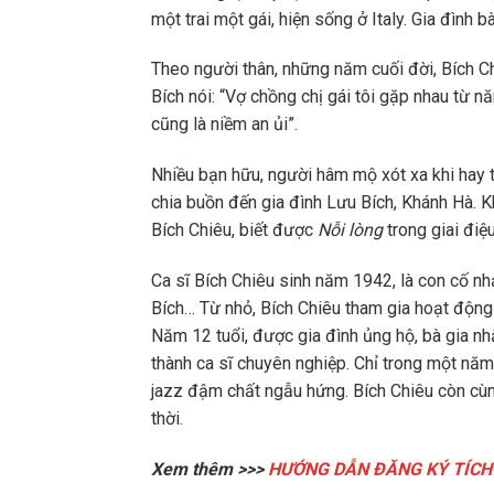
một trai một gái, hiện sống ở Italy. Gia đình 
Theo người thân, những năm cuối đời, Bích C
Bích nói: “Vợ chồng chị gái tôi gặp nhau từ nă
cũng là niềm an ủi”.
Nhiều bạn hữu, người hâm mộ xót xa khi hay ti
chia buồn đến gia đình Lưu Bích, Khánh Hà. 
Bích Chiêu, biết được
Nỗi lòng
trong giai điệ
Ca sĩ Bích Chiêu sinh năm 1942, là con cố nhạ
Bích… Từ nhỏ, Bích Chiêu tham gia hoạt động
Năm 12 tuổi, được gia đình ủng hộ, bà gia n
thành ca sĩ chuyên nghiệp. Chỉ trong một năm, 
jazz đậm chất ngẫu hứng. Bích Chiêu còn cùng
thời.
Xem thêm >>>
HƯỚNG DẪN ĐĂNG KÝ TÍCH