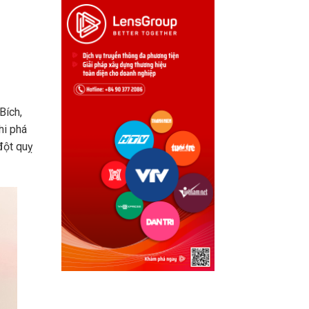
Bích,
hi phá
đột quỵ