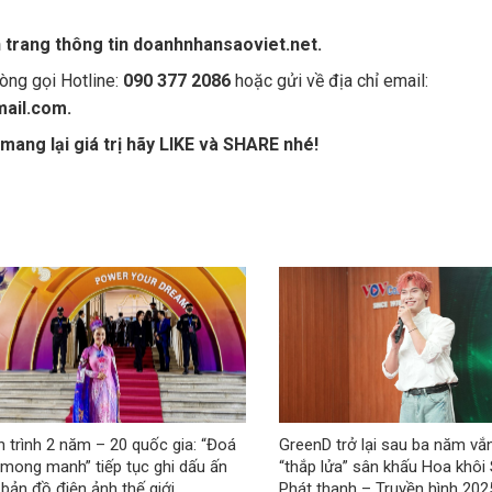
n trang thông tin doanhnhansaoviet.net.
òng gọi Hotline:
090 377 2086
hoặc gửi về địa chỉ email:
ail.com.
mang lại giá trị hãy LIKE và SHARE nhé!
 trình 2 năm – 20 quốc gia: “Đoá
GreenD trở lại sau ba năm vắ
mong manh” tiếp tục ghi dấu ấn
“thắp lửa” sân khấu Hoa khôi 
 bản đồ điện ảnh thế giới
Phát thanh – Truyền hình 202