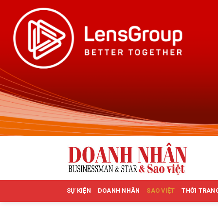
Skip
to
content
SỰ KIỆN
DOANH NHÂN
SAO VIỆT
THỜI TRAN