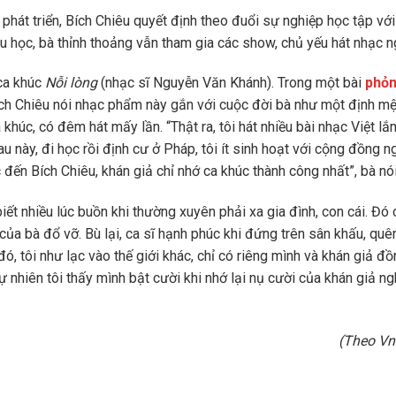
phát triển, Bích Chiêu quyết định theo đuổi sự nghiệp học tập vớ
 học, bà thỉnh thoảng vẫn tham gia các show, chủ yếu hát nhạc n
 ca khúc
Nỗi lòng
(nhạc sĩ Nguyễn Văn Khánh). Trong một bài
phỏ
ch Chiêu nói nhạc phẩm này gắn với cuộc đời bà như một định m
khúc, có đêm hát mấy lần. “Thật ra, tôi hát nhiều bài nhạc Việt lắ
au này, đi học rồi định cư ở Pháp, tôi ít sinh hoạt với cộng đồng n
 đến Bích Chiêu, khán giả chỉ nhớ ca khúc thành công nhất”, bà nói
ết nhiều lúc buồn khi thường xuyên phải xa gia đình, con cái. Đó 
của bà đổ vỡ. Bù lại, ca sĩ hạnh phúc khi đứng trên sân khấu, quê
đó, tôi như lạc vào thế giới khác, chỉ có riêng mình và khán giả 
tự nhiên tôi thấy mình bật cười khi nhớ lại nụ cười của khán giả n
(Theo Vn