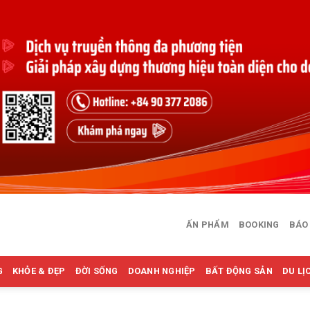
ẤN PHẨM
BOOKING
BÁO
G
KHỎE & ĐẸP
ĐỜI SỐNG
DOANH NGHIỆP
BẤT ĐỘNG SẢN
DU LỊ