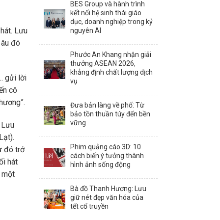
BES Group và hành trình
kết nối hệ sinh thái giáo
dục, doanh nghiệp trong kỷ
hát. Lưu
nguyên AI
, âu đó
Phước An Khang nhận giải
thưởng ASEAN 2026,
khẳng định chất lượng dịch
 gửi lời
vụ
ến cô
thương”.
Đưa bản làng về phố: Từ
bảo tồn thuần túy đến bền
vững
, Lưu
Lạt).
Phim quảng cáo 3D: 10
ừ đó trở
cách biến ý tưởng thành
ối hát
hình ảnh sống động
g một
Bà đồ Thanh Hương: Lưu
giữ nét đẹp văn hóa của
tết cổ truyền