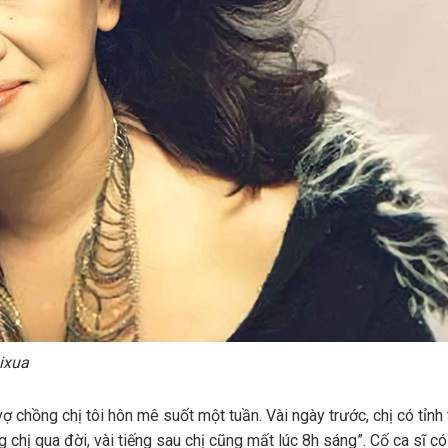
ixua
ợ chồng chị tôi hôn mê suốt một tuần. Vài ngày trước, chị có tỉnh
 chị qua đời, vài tiếng sau chị cũng mất lúc 8h sáng”. Cố ca sĩ có