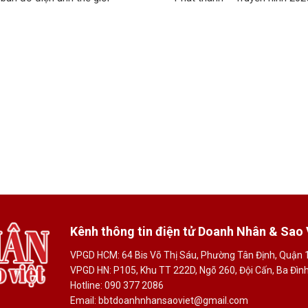
Kênh thông tin điện tử Doanh Nhân & Sao 
VPGD HCM: 64 Bis Võ Thị Sáu, Phường Tân Định, Quận 
VPGD HN: P105, Khu TT 222D, Ngõ 260, Đội Cấn, Ba Đình,
Hotline: 090 377 2086
Email: bbtdoanhnhansaoviet@gmail.com