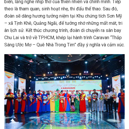
biển, lắng nghe nhịp thở của thiên nhiên và chính mình. Tiếp
theo là tham quan, sinh hoạt nhẹ, thi đấu thể thao. Sau đó,
đoàn sẽ dâng hương tưởng niệm tại Khu chứng tích Sơn Mỹ
– xã Tịnh Khê, Quảng Ngãi, để tưởng nhớ những mất mát, tri
ân lịch sử. Kết thúc chương trình, đoàn di chuyển ra sân bay
Chu Lai và trở về TP.HCM, khép lại hành trình Caravan “Thắp
Sáng Ước Mơ – Quê Nhà Trong Tim” đầy ý nghĩa và cảm xúc.