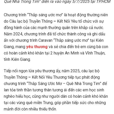
Quê Nhà Trong Tim” diễn ra vào ngày 5/7/2025 tại TP.HCM
Chương trình “Thắp sáng ước mơ’’ là hoạt động thường niên
do Câu lạc bộ Truyền Thông
–
Kết Nối Yêu tổ chức với sự
đồng hành của các mạnh thường quân trên khắp cả nước.
Năm 2024, chương trình đã tổ chức thành công và ghi dấu
ấn với chương trình Caravan “Thắp sáng ước mơ’’ tại Kiên
Giang, mang
yêu thương
và sẻ chia đến trẻ em cùng bà con
có hoàn cảnh khó khăn tại 2 huyện An Minh và Vĩnh Thuận,
tỉnh Kiên Giang.
Tiếp nối ngọn lửa yêu thương ấy, năm 2025, câu lạc bộ
Truyền Thông
–
Kết Nối Yêu Thương tiếp tục phát động
chương trình “Thắp Sáng Ước Mơ – Quê Nhà Trong Tim” để
lan tỏa tinh thần tương thân tương ái đến các em học sinh
nghèo hiếu học, cũng như người dân có hoàn cảnh khó khăn
tại các vùng quê miền Trung, góp phần tiếp sức cho những
mảnh đời còn nhiều thiếu thốn.