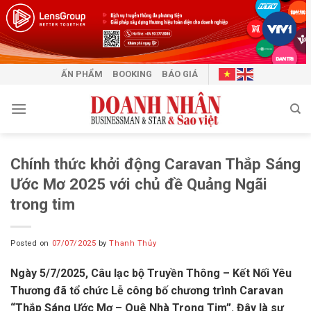
Skip
to
content
ẤN PHẨM
BOOKING
BÁO GIÁ
Chính thức khởi động Caravan Thắp Sáng
Ước Mơ 2025 với chủ đề Quảng Ngãi
trong tim
Posted on
07/07/2025
by
Thanh Thủy
Ngày 5/7/2025, Câu lạc bộ Truyền Thông – Kết Nối Yêu
Thương đã tổ chức Lễ công bố chương trình
Caravan
“Thắp Sáng Ước Mơ – Quê Nhà Trong Tim”. Đây là sự