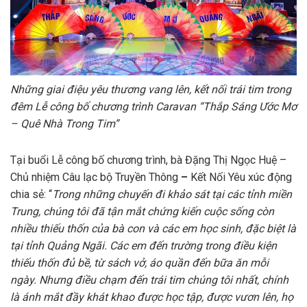
Những giai điệu yêu thương vang lên, kết nối trái tim trong
đêm Lễ công bố chương trình Caravan “Thắp Sáng Ước Mơ
– Quê Nhà Trong Tim”
Tại buổi Lễ công bố chương trình, bà Đặng Thị Ngọc Huệ –
Chủ nhiệm Câu lạc bộ Truyền Thông
–
Kết Nối Yêu xúc động
chia sẻ: “
Trong những chuyến đi khảo sát tại các tỉnh miền
Trung, chúng tôi đã tận mắt chứng kiến cuộc sống còn
nhiều thiếu thốn của bà con và các em học sinh, đặc biệt là
tại tỉnh Quảng Ngãi. Các em đến trường trong điều kiện
thiếu thốn đủ bề, từ sách vở, áo quần đến bữa ăn mỗi
ngày. Nhưng điều chạm đến trái tim chúng tôi nhất, chính
là ánh mắt đầy khát khao được học tập, được vươn lên, họ