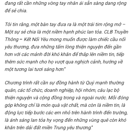
đang rất cần những vòng tay nhân ái sẵn sàng dang rộng
để sẻ chia.
Tôi tin rằng, một bàn tay đưa ra là một trái tim rộng mở –
Một sự sẻ chia là một niềm hạnh phúc lan tỏa. CLB Truyền
Thông
–
Kết Nối Yêu mong muốn được làm chiếc cầu nối
yêu thương, đưa những tấm lòng thiện nguyện đến gần
hơn với các mảnh đời khó khăn để thắp lên niềm tin, tiếp
thêm sức mạnh cho họ vượt qua nghịch cảnh, hướng về
một tương lai tươi sáng hơn
.”
Chương trình rất cần sự đồng hành từ Quý mạnh thường
quân, các tổ chức, doanh nghiệp, hội nhóm, câu lạc bộ
thiện nguyện và cộng đồng trong và ngoài nước. Mỗi đóng
góp không chỉ là món quà vật chất, mà còn là niềm tin, là
động lực tiếp bước các em nhỏ trên hành trình đến trường,
là ánh sáng lan tỏa hy vọng đến những vùng quê còn khó
khăn trên dải đất miền Trung yêu thương
.”