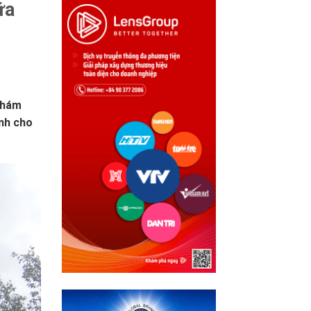
ữa
khám
nh cho