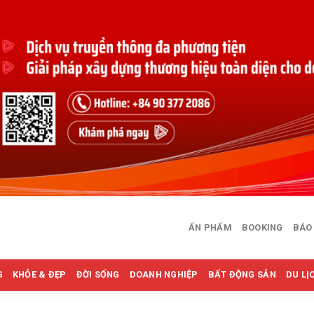
ẤN PHẨM
BOOKING
BÁO
G
KHỎE & ĐẸP
ĐỜI SỐNG
DOANH NGHIỆP
BẤT ĐỘNG SẢN
DU LỊ