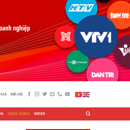
Kết nối:
 GIÁ
CH
CỘNG ĐỒNG
VIDEO