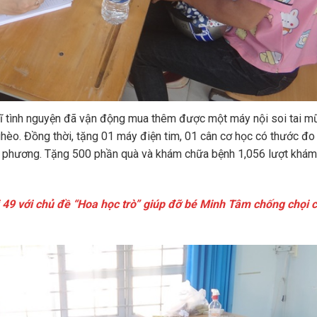
sĩ tình nguyện đã vận động mua thêm được một máy nội soi tai m
èo. Đồng thời, tặng 01 máy điện tim, 01 cân cơ học có thước đo
a phương. Tặng 500 phần quà và khám chữa bệnh 1,056 lượt khám
9 với chủ đề “Hoa học trò” giúp đỡ bé Minh Tâm chống chọi 