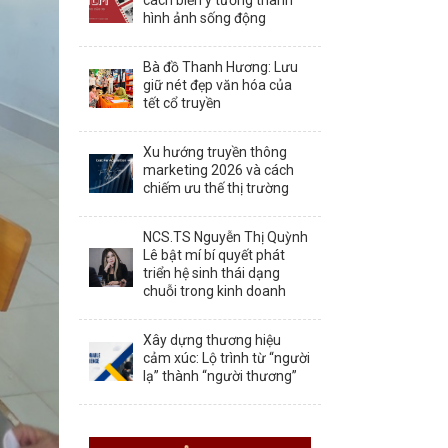
cách biến ý tưởng thành
hình ảnh sống động
Bà đồ Thanh Hương: Lưu
giữ nét đẹp văn hóa của
tết cổ truyền
Xu hướng truyền thông
marketing 2026 và cách
chiếm ưu thế thị trường
NCS.TS Nguyễn Thị Quỳnh
Lê bật mí bí quyết phát
triển hệ sinh thái dạng
chuỗi trong kinh doanh
Xây dựng thương hiệu
cảm xúc: Lộ trình từ “người
lạ” thành “người thương”