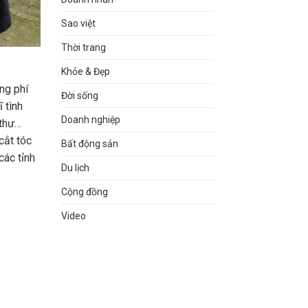
Sao việt
Thời trang
Khỏe & Đẹp
ng phí
Đời sống
 tình
Doanh nghiệp
 thư…
cắt tóc
Bất động sản
các tỉnh
Du lịch
Cộng đồng
Video