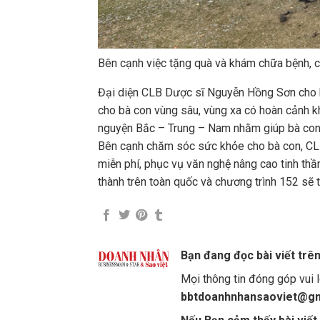
Bên cạnh việc tặng quà và khám chữa bệnh, cò
Đại diện CLB Dược sĩ Nguyễn Hồng Sơn cho bi
cho bà con vùng sâu, vùng xa có hoàn cảnh k
nguyện Bắc – Trung – Nam nhằm giúp bà con
Bên cạnh chăm sóc sức khỏe cho bà con, CLB
miễn phí, phục vụ văn nghệ nâng cao tinh th
thành trên toàn quốc và chương trình 152 sẽ th
Bạn đang đọc bài viết trê
Mọi thông tin đóng góp vui l
bbtdoanhnhansaoviet@gm