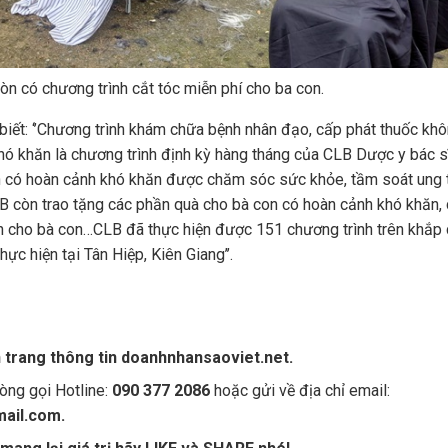
n có chương trình cắt tóc miễn phí cho ba con.
ết: ‘’Chương trình khám chữa bệnh nhân đạo, cấp phát thuốc khô
hó khăn là chương trình định kỳ hàng tháng của CLB Dược y bác sĩ
 có hoàn cảnh khó khăn được chăm sóc sức khỏe, tầm soát ung
 còn trao tặng các phần quà cho bà con có hoàn cảnh khó khăn, 
ần cho bà con…CLB đã thực hiện được 151 chương trình trên khắp 
ực hiện tại Tân Hiệp, Kiên Giang’’.
n trang thông tin doanhnhansaoviet.net.
òng gọi Hotline:
090 377 2086
hoặc gửi về địa chỉ email:
ail.com.