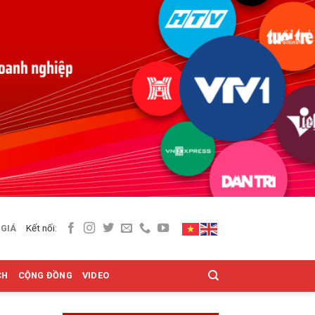
Kết nối:
 GIÁ
CH
CỘNG ĐỒNG
VIDEO