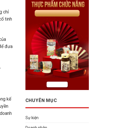
g chỉ
ố tinh
của
 để đưa
,
ong kế
CHUYÊN MỤC
ruyền
 doanh
Sự kiện
Doanh nhân