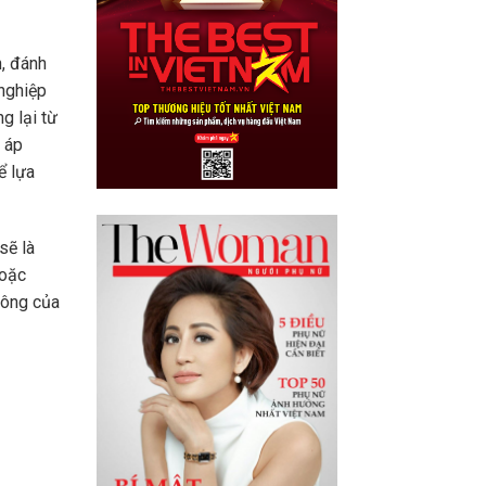
h, đánh
 nghiệp
g lại từ
 áp
ể lựa
sẽ là
hoặc
hông của