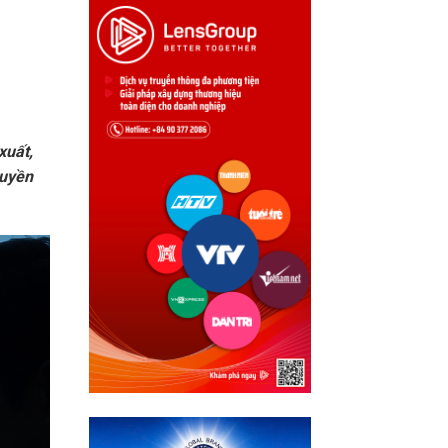
xuất,
ruyền