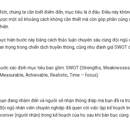
ích, chúng ta cần biết điểm đến, mục tiêu là ở đâu. Điều này khôn
được một số khoảng cách không cần thiết mà còn góp phần củng c
 hiện.
 thực hiện bước này bằng cách thảo luận chuyên sâu cùng đội ngũ 
an trọng trong chiến dịch truyền thông, cũng như đánh giá SWOT
 bước xác định mục tiêu bao gồm: SWOT (Strengths, Weaknesses
Measurable, Achievable, Realistic, Time – focus).
bạn đang nhắm đến và người sẽ nhận thông điệp mà bạn đề ra tr
 đội ngũ nhân viên chuyên nghiệp đã quen với việc lập kế hoạch t
eceiver (người nhận) trong kế hoạch của họ sau khi bàn bạc cùng