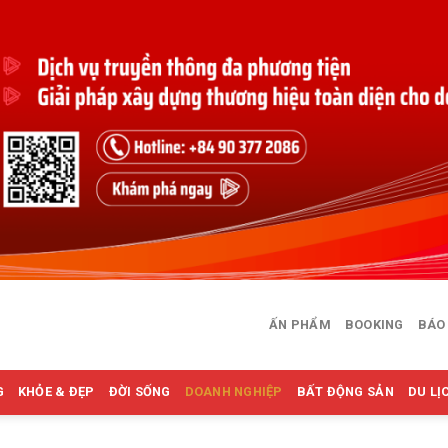
ẤN PHẨM
BOOKING
BÁO
G
KHỎE & ĐẸP
ĐỜI SỐNG
DOANH NGHIỆP
BẤT ĐỘNG SẢN
DU LỊ