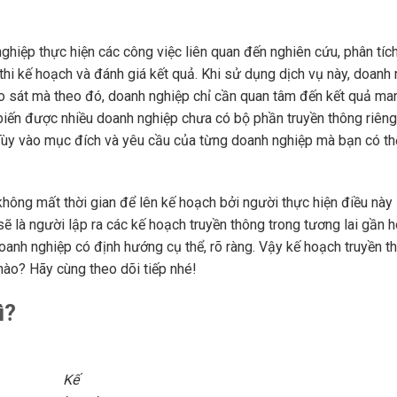
nghiệp thực hiện các công việc liên quan đến nghiên cứu, phân tíc
 thi kế hoạch và đánh giá kết quả. Khi sử dụng dịch vụ này, doanh
o sát mà theo đó, doanh nghiệp chỉ cần quan tâm đến kết quả man
 biến được nhiều doanh nghiệp chưa có bộ phần truyền thông riêng
 Tùy vào mục đích và yêu cầu của từng doanh nghiệp mà bạn có th
không mất thời gian để lên kế hoạch bởi người thực hiện điều này 
sẽ là người lập ra các kế hoạch truyền thông trong tương lai gần 
oanh nghiệp có định hướng cụ thể, rõ ràng. Vậy kế hoạch truyền t
ào? Hãy cùng theo dõi tiếp nhé!
ì?
Kế