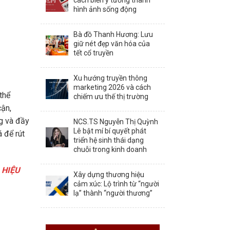
cách biến ý tưởng thành
hình ảnh sống động
Bà đồ Thanh Hương: Lưu
giữ nét đẹp văn hóa của
tết cổ truyền
Xu hướng truyền thông
marketing 2026 và cách
thể
chiếm ưu thế thị trường
cận,
g và đầy
NCS.TS Nguyễn Thị Quỳnh
Lê bật mí bí quyết phát
á để rút
triển hệ sinh thái dạng
chuỗi trong kinh doanh
 HIỆU
Xây dựng thương hiệu
cảm xúc: Lộ trình từ “người
lạ” thành “người thương”