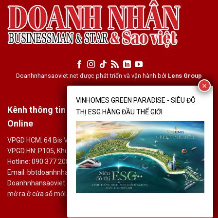
Doanhnhansaoviet.net được phát triển và vận hành bởi
Lens Group
Kênh thông tin điện tử Doanh Nhân & Sao Việt
Online
VPGD HCM: 64 Bis Võ Thị Sáu, Phường Tân Định, Quận 1, Tp. HCM
VPGD HN: P105, Khu TT 222D, Ngõ 260, Đội Cấn, Ba Đình, Hà Nội.
Hotline: 090 377 2086
Email: bbtdoanhnhansaoviet@gmail.com
Doanhnhansaoviet.net không chịu trách nhiệm nội dung các trang
mở ra ở cửa sổ mới.