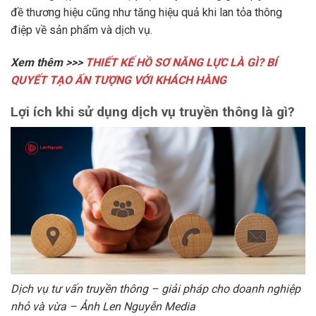
đề thương hiệu cũng như tăng hiệu quả khi lan tỏa thông
điệp về sản phẩm và dịch vụ.
Xem thêm >>>
THIẾT KẾ HỒ SƠ NĂNG LỰC LÀ GÌ? BÍ
QUYẾT TẠO ẤN TƯỢNG VỚI KHÁCH HÀNG
Lợi ích khi sử dụng dịch vụ truyền thông là gì?
Dịch vụ tư vấn truyền thông – giải pháp cho doanh nghiệp
nhỏ và vừa – Ảnh Len Nguyễn Media