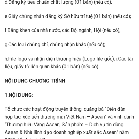
d.Đăng ký tiêu chuẩn chất lượng (01 bản) (nếu có);
e.Giấy chứng nhận đăng ký Sở hữu trí tuệ (01 bản) (nếu có);
f.Bằng khen của nhà nước, các Bộ, ngành, Hội (nếu có);
g.Các loại chứng chỉ, chứng nhận khác (nếu có);
h.File logo và nhận diện thương hiệu (Logo ﬁle gốc); i.Các tài
liệu, giấy tờ liên quan khác (01 bản) (nếu có).
NỘI DUNG CHƯƠNG TRÌNH
1.NỘI DUNG:
Tổ chức các hoạt động truyền thông, quảng bá “Diễn đàn
hợp tác, xúc tiến thương mại Việt Nam – Asean” và vinh danh
“Thương hiệu Vàng Asean; Sản phẩm – Dịch vụ tin dùng
Asean & Nhà lãnh đạo doanh nghiệp xuất sắc Asean” năm