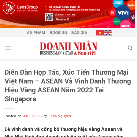
Skip
to
content
ẤN PHẨM
BOOKING
BÁO GIÁ
Diễn Đàn Hợp Tác, Xúc Tiến Thương Mại
Việt Nam – ASEAN Và Vinh Danh Thương
Hiệu Vàng ASEAN Năm 2022 Tại
Singapore
Posted on
30/09/2022
by
Thảo Nguyên
Lễ vinh danh và công bố thương hiệu vàng Asean và
Nhà Nhà lãnh đạo doanh nghiệp xuất sắc Asean năm