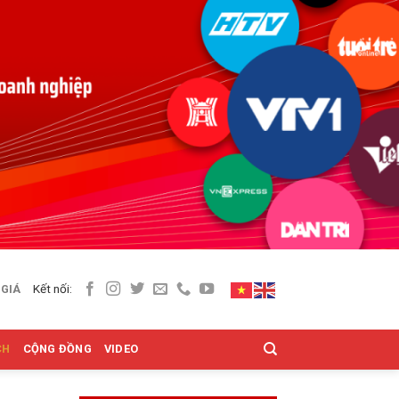
Kết nối:
 GIÁ
CH
CỘNG ĐỒNG
VIDEO