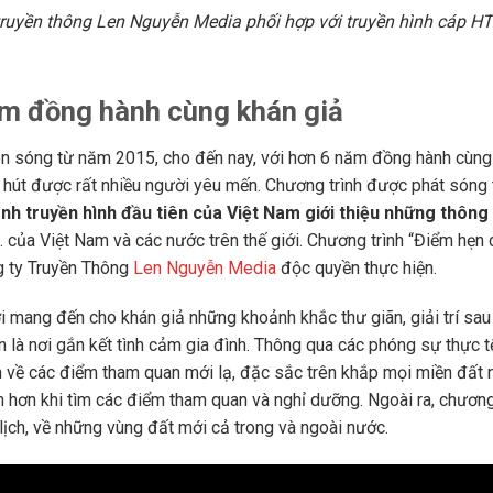
truyền thông Len Nguyễn Media phối hợp với truyền hình cáp H
ăm đồng hành cùng khán giả
n sóng từ năm 2015, cho đến nay, với hơn 6 năm đồng hành cùng
u hút được rất nhiều người yêu mến. Chương trình được phát sóng 
nh truyền hình đầu tiên của Việt Nam giới thiệu những thông 
ể… của Việt Nam và các nước trên thế giới. Chương trình “Điểm hẹn d
g ty Truyền Thông
Len Nguyễn Media
độc quyền thực hiện.
ơi mang đến cho khán giả những khoảnh khắc thư giãn, giải trí sa
 là nơi gắn kết tình cảm gia đình. Thông qua các phóng sự thực 
n về các điểm tham quan mới lạ, đặc sắc trên khắp mọi miền đất 
n hơn khi tìm các điểm tham quan và nghỉ dưỡng. Ngoài ra, chương
lịch, về những vùng đất mới cả trong và ngoài nước.