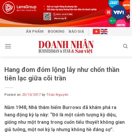
Skip
to
content
ẤN PHẨM
BOOKING
BÁO GIÁ
Hang đom đóm lộng lẫy như chốn thần
tiên lạc giữa cõi trần
Posted on
25/10/2017
by
Thảo Nguyên
Năm 1948, Nhà thám hiểm Burrows đã khám phá ra
hang động kỳ lạ này: “Đó là một cảnh tượng kỳ diệu,
giống như một trang trong cuốn tiểu thuyết không gian
giả tưởng, một nơi kỳ lạ nhưng không hề đáng sợ”.