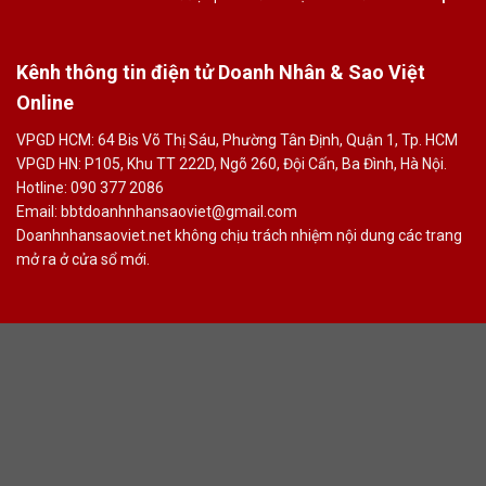
Kênh thông tin điện tử Doanh Nhân & Sao Việt
Online
VPGD HCM: 64 Bis Võ Thị Sáu, Phường Tân Định, Quận 1, Tp. HCM
VPGD HN: P105, Khu TT 222D, Ngõ 260, Đội Cấn, Ba Đình, Hà Nội.
Hotline: 090 377 2086
Email: bbtdoanhnhansaoviet@gmail.com
Doanhnhansaoviet.net không chịu trách nhiệm nội dung các trang
mở ra ở cửa sổ mới.