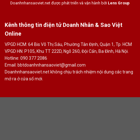
Doanhnhansaoviet.net được phát triển và vận hành bởi
Lens Group
Kênh thông tin điện tử Doanh Nhân & Sao Việt
Online
VPGD HCM: 64 Bis Võ Thị Sáu, Phường Tân Định, Quận 1, Tp. HCM
VPGD HN: P105, Khu TT 222D, Ngõ 260, Đội Cấn, Ba Đình, Hà Nội.
Hotline: 090 377 2086
Email: bbtdoanhnhansaoviet@gmail.com
Doanhnhansaoviet.net không chịu trách nhiệm nội dung các trang
mở ra ở cửa sổ mới.