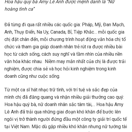
Hoa hậu quý bà Amy Lê Anh được mệnh danh là ‘’Nữ
hoàng tình ca’’
Đã từng đi qua rất nhiều các quốc gia: Pháp, Mỹ, Đan Mạch,
Anh, Thụy Điển, Na Uy, Canada, Bỉ, Tiệp Khắc… mỗi quốc gia
chị đặt chân đến, mỗi chương trình hoạt động văn hóa chị tổ
chức và tham gia giúp doanh nhân trẻ rút ra được nhiều bài
học từ cách sống, cách suy nghĩ và tầm nhìn của nhiều nền
văn hóa khác nhau. Niềm may mắn nhất của chị là được trải
nghiệm, được chia sẻ và học hỏi kinh nghiệm trong kinh
doanh cũng như cuộc sống.
Từ một ca sĩ hát nhạc trữ tình, với trí tuệ và sắc đẹp của
mình chị đã đăng quang và nhận nhiều giải thưởng cao quý:
Hoa hậu quý bà, nữ doanh nhân sắc tâm tài,… Hoa hậu Amy
Lê Anh đã trải qua những giai đoạn khó khăn để bước lên
ngôi vị trở thành người đứng đầu một công ty giải trí quốc tế
tại Việt Nam. Mặc dù gặp nhiều khó khăn nhưng nữ tướng tài