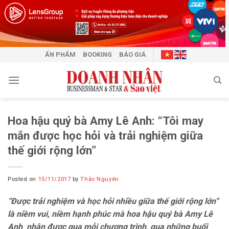
Skip
to
content
ẤN PHẨM
BOOKING
BÁO GIÁ
Hoa hậu quý bà Amy Lê Anh: “Tôi may
mắn được học hỏi và trải nghiệm giữa
thế giới rộng lớn”
Posted on
15/11/2017
by
Thảo Nguyên
“Được trải nghiệm và học hỏi nhiều giữa thế giới rộng lớn”
là niềm vui, niềm hạnh phúc mà hoa hậu quý bà Amy Lê
Anh nhận được qua mỗi chương trình, qua những buổi