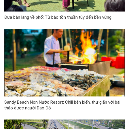
Đưa bản làng về phố: Từ bảo tồn thuần túy đến bền vững
Sandy Beach Non Nước Resort: Chill bên biển, thư giãn với bài
thảo dược người Dao Đỏ