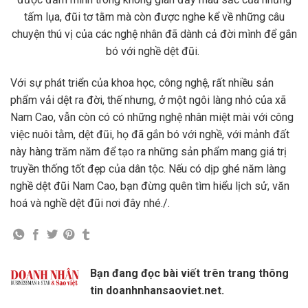
tấm lụa, đũi tơ tằm mà còn được nghe kể về những câu
chuyện thú vị của các nghệ nhân đã dành cả đời mình để gắn
bó với nghề dệt đũi.
Với sự phát triển của khoa học, công nghệ, rất nhiều sản
phẩm vải dệt ra đời, thế nhưng, ở một ngôi làng nhỏ của xã
Nam Cao, vẫn còn có có những nghệ nhân miệt mài với công
việc nuôi tằm, dệt đũi, họ đã gắn bó với nghề, với mảnh đất
này hàng trăm năm để tạo ra những sản phẩm mang giá trị
truyền thống tốt đẹp của dân tộc. Nếu có dịp ghé năm làng
nghề dệt đũi Nam Cao, bạn đừng quên tìm hiểu lịch sử, văn
hoá và nghề dệt đũi nơi đây nhé./.
Bạn đang đọc bài viết trên trang thông
tin doanhnhansaoviet.net.