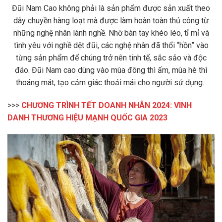
Đũi Nam Cao không phải là sản phẩm được sản xuất theo
dây chuyền hàng loạt mà được làm hoàn toàn thủ công từ
những nghệ nhân lành nghề. Nhờ bàn tay khéo léo, tỉ mỉ và
tình yêu với nghề dệt đũi, các nghệ nhân đã thổi “hồn” vào
từng sản phẩm để chúng trở nên tinh tế, sắc sảo và độc
đáo. Đũi Nam cao dùng vào mùa đông thì ấm, mùa hè thì
thoáng mát, tạo cảm giác thoải mái cho người sử dụng.
>>>
CHƯƠNG TRÌNH TẾT DOANH NHÂN 2024: VINH
DANH THƯƠNG HIỆU MẠNH QUỐC GIA 2023