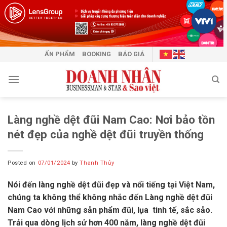
Skip
to
content
ẤN PHẨM
BOOKING
BÁO GIÁ
Làng nghề dệt đũi Nam Cao: Nơi bảo tồn
nét đẹp của nghề dệt đũi truyền thống
Posted on
07/01/2024
by
Thanh Thủy
Nói đến làng nghề dệt đũi đẹp và nổi tiếng tại Việt Nam,
chúng ta không thể không nhắc đến
Làng nghề dệt đũi
Nam Cao
với những sản phẩm đũi, lụa tinh tế, sắc sảo.
Trải qua dòng lịch sử hơn 400 năm, làng nghề dệt
đũi