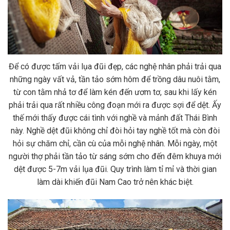
Để có được tấm vải lụa đũi đẹp, các nghệ nhân phải trải qua
những ngày vất vả, tần tảo sớm hôm để trồng dâu nuôi tằm,
từ con tằm nhả tơ để làm kén đến ươm tơ, sau khi lấy kén
phải trải qua rất nhiều công đoạn mới ra được sợi để dệt. Ấy
thế mới thấy được cái tình với nghề và mảnh đất Thái Bình
này. Nghề dệt đũi không chỉ đòi hỏi tay nghề tốt mà còn đòi
hỏi sự chăm chỉ, cần cù của mỗi nghệ nhân. Mỗi ngày, một
người thợ phải tần tảo từ sáng sớm cho đến đêm khuya mới
dệt được 5-7m vải lụa đũi. Quy trình làm tỉ mỉ và thời gian
làm dài khiến đũi Nam Cao trở nên khác biệt.