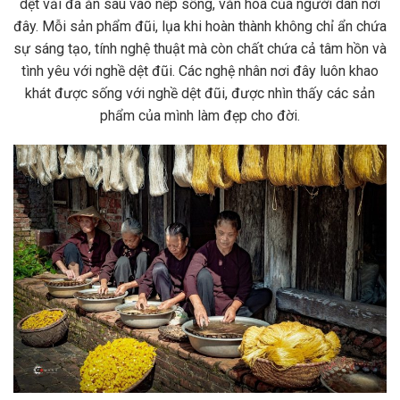
dệt vải đã ăn sâu vào nếp sống, văn hoá của người dân nơi
đây. Mỗi sản phẩm đũi, lụa khi hoàn thành không chỉ ẩn chứa
sự sáng tạo, tính nghệ thuật mà còn chất chứa cả tâm hồn và
tình yêu với nghề dệt đũi. Các nghệ nhân nơi đây luôn khao
khát được sống với nghề dệt đũi, được nhìn thấy các sản
phẩm của mình làm đẹp cho đời.