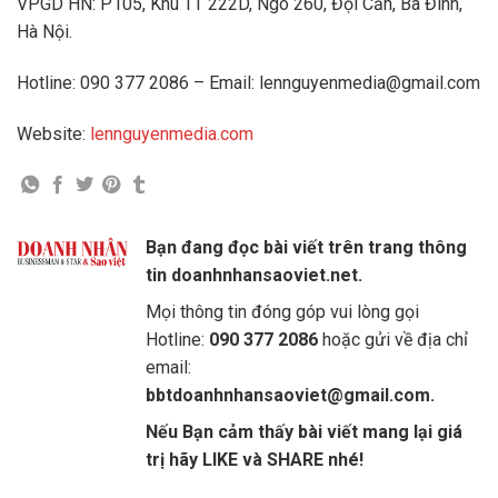
VPGD HN: P105, Khu TT 222D, Ngõ 260, Đội Cấn, Ba Đình,
Hà Nội.
Hotline: 090 377 2086 – Email: lennguyenmedia@gmail.com
Website:
lennguyenmedia.com
Bạn đang đọc bài viết trên trang thông
tin doanhnhansaoviet.net.
Mọi thông tin đóng góp vui lòng gọi
Hotline:
090 377 2086
hoặc gửi về địa chỉ
email:
bbtdoanhnhansaoviet@gmail.com.
Nếu Bạn cảm thấy bài viết mang lại giá
trị hãy LIKE và SHARE nhé!