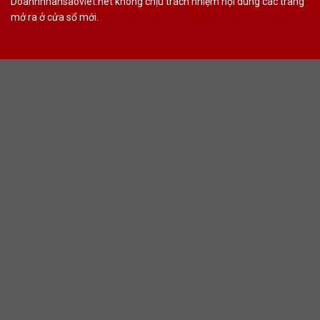
Doanhnhansaoviet.net không chịu trách nhiệm nội dung các trang
mở ra ở cửa sổ mới.