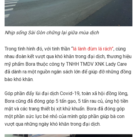
Nhịp sống Sài Gòn chững lại giữa mùa dịch
Trong tình hình đó, với tinh thần “
lá lành đùm lá rách”
, cùng
nhau đoàn kết vượt qua khó khăn trong đại dịch, thương hiệu
mỹ phẩm Bora thuộc công ty TNHH TMDV XNK Lady Care
đã dành ra một nguồn ngân sách lớn để giúp đỡ những đồng
bào khó khăn.
Góp phần đẩy lùi đại dịch Covid-19, toàn xã hội đồng lòng,
Bora cũng đã đóng góp 5 tấn gạo, 5 tấn rau củ, ủng hộ tiền
mặt và các trang thiết bị xịt khử khuẩn. Bora đã đóng góp
một phần sức lực bé nhỏ của mình góp phần giúp bà con
vượt qua những ngày khó khăn trong đại dịch.