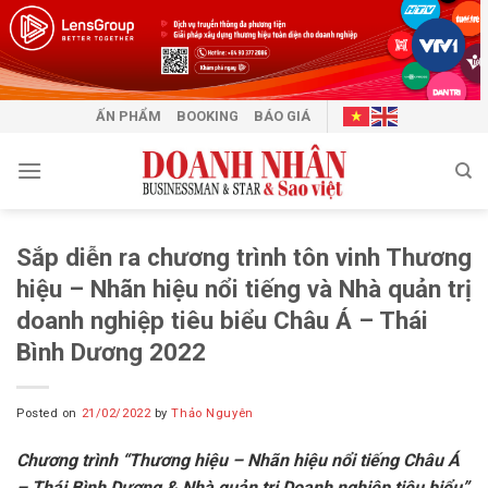
Skip
to
content
ẤN PHẨM
BOOKING
BÁO GIÁ
Sắp diễn ra chương trình tôn vinh Thương
hiệu – Nhãn hiệu nổi tiếng và Nhà quản trị
doanh nghiệp tiêu biểu Châu Á – Thái
Bình Dương 2022
Posted on
21/02/2022
by
Thảo Nguyên
Chương trình “Thương hiệu – Nhãn hiệu nổi tiếng Châu Á
– Thái Bình Dương & Nhà quản trị Doanh nghiệp tiêu biểu”