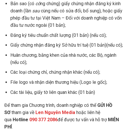
Bản sao (có
cô
ng chứng) giấy chứng nhận đăng ký kinh
doanh (lần
sau
cùng nếu có sửa đổi, bổ sung), hoặc giấy
phép đầu tư tại Việt Nam – Đối với doanh nghiệp có vốn
đầu tư nước ngoài (01 bản);
Đăng ký tiêu chuẩn chất lượng (01 bản) (nếu có);
Giấy chứng nhận đăng ký Sở hữu trí tuệ (01 bản)(nếu có);
Huân chương, bằng khen của nhà nước, các Bộ, ngành
(nếu có);
Các loại chứng chỉ, chứng nhận khác (nếu có);
File logo và nhận diện thương hiệu (Logo le gốc);
Các tài liệu, giấy tờ liên quan khác (01 bản)
Để tham gia Chương trình, doanh nghiệp có thể
GỬI HỒ
SƠ
tham gia về
Len Nguyễn Media
hoặc liên hệ
qua
Hotline
090 377 2086
để được tư vấn và hỗ trợ
MIỄN
PHÍ
.