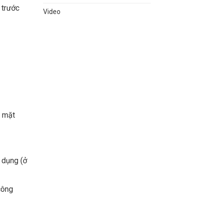
 trước
Video
ề mặt
 dụng (ở
công