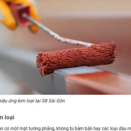
iệu ứng kim loại tại S8 Sài Gòn
m loại
cần có một mặt tường phẳng, không bị bám bẩn hay các loại dầu m