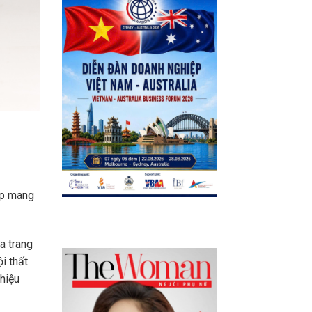
ấp mang
a trang
i thất
hiệu