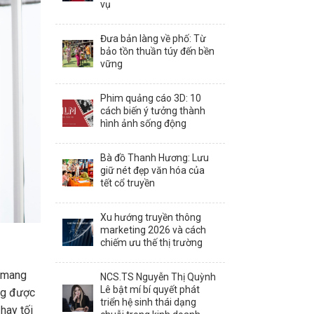
vụ
Đưa bản làng về phố: Từ
bảo tồn thuần túy đến bền
vững
Phim quảng cáo 3D: 10
cách biến ý tưởng thành
hình ảnh sống động
Bà đồ Thanh Hương: Lưu
giữ nét đẹp văn hóa của
tết cổ truyền
Xu hướng truyền thông
marketing 2026 và cách
chiếm ưu thế thị trường
ể mang
NCS.TS Nguyễn Thị Quỳnh
Lê bật mí bí quyết phát
ứng được
triển hệ sinh thái dạng
hay tối