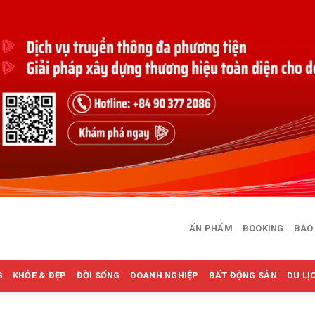
ẤN PHẨM
BOOKING
BÁO
G
KHỎE & ĐẸP
ĐỜI SỐNG
DOANH NGHIỆP
BẤT ĐỘNG SẢN
DU LỊ