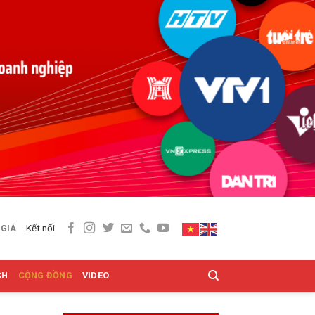
Kết nối:
 GIÁ
CH
CỘNG ĐỒNG
VIDEO