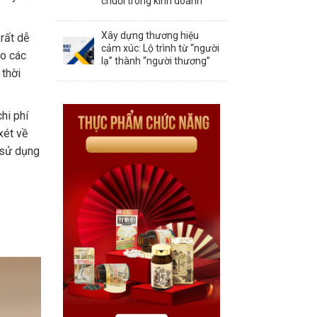
chuỗi trong kinh doanh
Xây dựng thương hiệu
rất dễ
cảm xúc: Lộ trình từ “người
ào các
lạ” thành “người thương”
 thời
hi phí
xét về
ể sử dụng