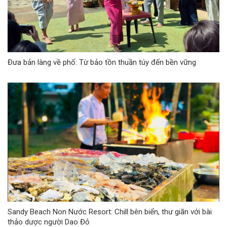
Đưa bản làng về phố: Từ bảo tồn thuần túy đến bền vững
Sandy Beach Non Nước Resort: Chill bên biển, thư giãn với bài
thảo dược người Dao Đỏ