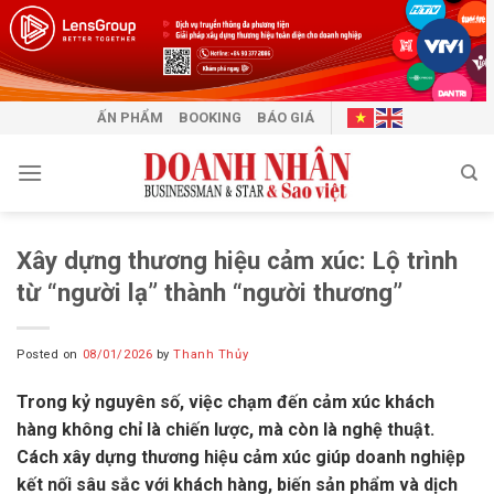
Skip
to
content
ẤN PHẨM
BOOKING
BÁO GIÁ
Xây dựng thương hiệu cảm xúc: Lộ trình
từ “người lạ” thành “người thương”
Posted on
08/01/2026
by
Thanh Thủy
Trong kỷ nguyên số, việc chạm đến cảm xúc khách
hàng không chỉ là chiến lược, mà còn là nghệ thuật.
Cách xây dựng thương hiệu cảm xúc giúp doanh nghiệp
kết nối sâu sắc với khách hàng, biến sản phẩm và dịch