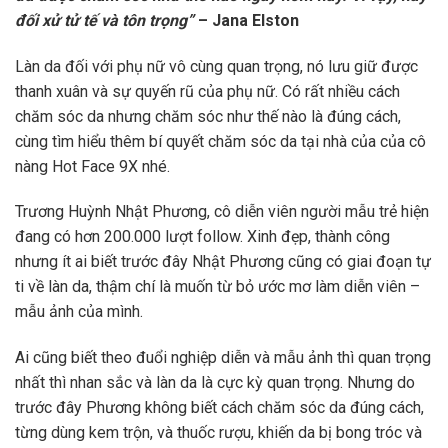
đối xử tử tế và tôn trọng”
– Jana Elston
Làn da đối với phụ nữ vô cùng quan trọng, nó lưu giữ được
thanh xuân và sự quyến rũ của phụ nữ. Có rất nhiều cách
chăm sóc da nhưng chăm sóc như thế nào là đúng cách,
cùng tìm hiểu thêm bí quyết chăm sóc da tại nhà của của cô
nàng Hot Face 9X nhé.
Trương Huỳnh Nhật Phương, cô diễn viên người mẫu trẻ hiện
đang có hơn 200.000 lượt follow. Xinh đẹp, thành công
nhưng ít ai biết trước đây Nhật Phương cũng có giai đoạn tự
ti về làn da, thậm chí là muốn từ bỏ ước mơ làm diễn viên –
mẫu ảnh của mình.
Ai cũng biết theo đuổi nghiệp diễn và mẫu ảnh thì quan trọng
nhất thì nhan sắc và làn da là cực kỳ quan trọng. Nhưng do
trước đây Phương không biết cách chăm sóc da đúng cách,
từng dùng kem trộn, và thuốc rượu, khiến da bị bong tróc và