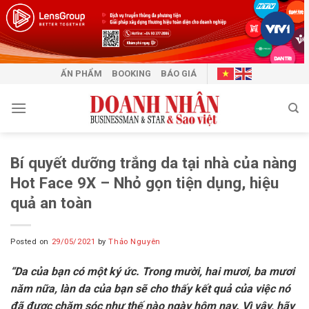
Skip
to
content
ẤN PHẨM
BOOKING
BÁO GIÁ
Bí quyết dưỡng trắng da tại nhà của nàng
Hot Face 9X – Nhỏ gọn tiện dụng, hiệu
quả an toàn
Posted on
29/05/2021
by
Thảo Nguyên
“Da của bạn có một ký ức. Trong mười, hai mươi, ba mươi
năm nữa, làn da của bạn sẽ cho thấy kết quả của việc nó
đã được chăm sóc như thế nào ngày hôm nay. Vì vậy, hãy