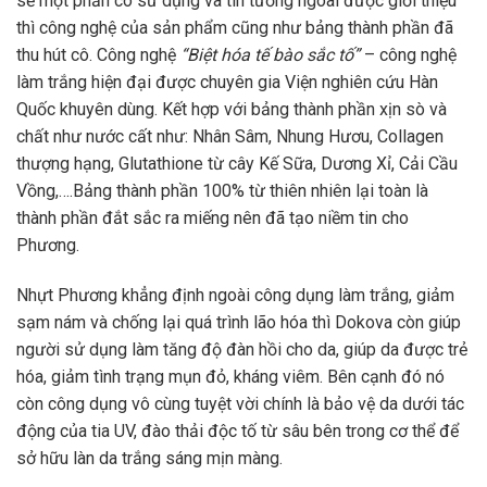
sẻ một phần cô sử dụng và tin tưởng ngoài được giới thiệu
thì công nghệ của sản phẩm cũng như bảng thành phần đã
thu hút cô. Công nghệ
“Biệt hóa tế bào sắc tố”
– công nghệ
làm trắng hiện đại được chuyên gia Viện nghiên cứu Hàn
Quốc khuyên dùng. Kết hợp với bảng thành phần xịn sò và
chất như nước cất như: Nhân Sâm, Nhung Hươu, Collagen
thượng hạng, Glutathione từ cây Kế Sữa, Dương Xỉ, Cải Cầu
Vồng,….Bảng thành phần 100% từ thiên nhiên lại toàn là
thành phần đắt sắc ra miếng nên đã tạo niềm tin cho
Phương.
Nhựt Phương khẳng định ngoài công dụng làm trắng, giảm
sạm nám và chống lại quá trình lão hóa thì Dokova còn giúp
người sử dụng làm tăng độ đàn hồi cho da, giúp da được trẻ
hóa, giảm tình trạng mụn đỏ, kháng viêm. Bên cạnh đó nó
còn công dụng vô cùng tuyệt vời chính là bảo vệ da dưới tác
động của tia UV, đào thải độc tố từ sâu bên trong cơ thể để
sở hữu làn da trắng sáng mịn màng.