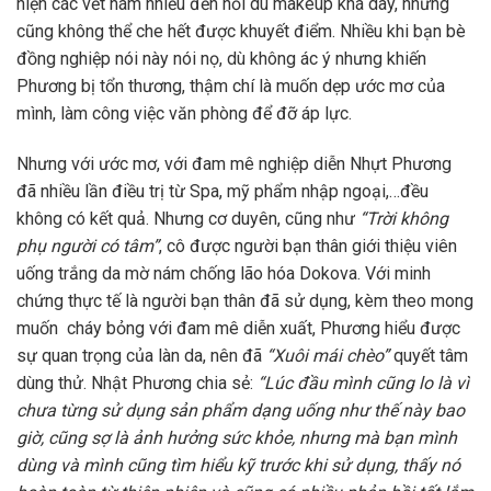
hiện các vết nám nhiều đến nổi dù makeup khá dày, nhưng
cũng không thể che hết được khuyết điểm. Nhiều khi bạn bè
đồng nghiệp nói này nói nọ, dù không ác ý nhưng khiến
Phương bị tổn thương, thậm chí là muốn dẹp ước mơ của
mình, làm công việc văn phòng để đỡ áp lực.
Nhưng với ước mơ, với đam mê nghiệp diễn Nhựt Phương
đã nhiều lần điều trị từ Spa, mỹ phẩm nhập ngoại,…đều
không có kết quả. Nhưng cơ duyên, cũng như
“Trời không
phụ người có tâm”
, cô được người bạn thân giới thiệu viên
uống trắng da mờ nám chống lão hóa Dokova. Với minh
chứng thực tế là người bạn thân đã sử dụng, kèm theo mong
muốn cháy bỏng với đam mê diễn xuất, Phương hiểu được
sự quan trọng của làn da, nên đã
“Xuôi mái chèo”
quyết tâm
dùng thử. Nhật Phương chia sẻ:
“Lúc đầu mình cũng lo là vì
chưa từng sử dụng sản phẩm dạng uống như thế này bao
giờ, cũng sợ là ảnh hưởng sức khỏe, nhưng mà bạn mình
dùng và mình cũng tìm hiểu kỹ trước khi sử dụng, thấy nó