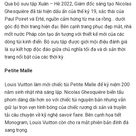
Qua bộ sưu tập Xuân – Hè 2022, Giám đốc sáng tạo Nicolas
Ghesquière đã tái hiện dấu ấn của thế kỷ 19, sắc thái của
Paul Poiret và Erté, nguồn cảm hứng từ ma ca rồng… dưới
góc độ thời trang hiện đại. Bên cạnh trang phục đẹp mắt, nhà
mốt nước Pháp còn tạo ấn tượng với thiết kế mới của các
dòng túi kinh điển. Bộ sưu tập được giới mội điệu đánh giá
là sự kết hợp độc đáo giữa chủ nghĩa tối đa và di sản thời
trang nổi bật của các thời kỳ.
Petite Malle
Louis Vuitton làm mới chiếc túi Petite Malle để kỷ niệm 200
năm sinh nhật nhà sáng lập. Nicolas Ghesquière biến tấu
phom dáng dài hơn so với chiếc túi nguyên bản nhưng vẫn
giữ lại trọn vẹn hình bóng của chiếc rương di sản và truyền
tải câu chuyện về kỹ nghệ savoir faire. Bên cạnh họa tiết
Monogram, Louis Vuitton còn cho ra mắt phiên bản đính đá
sang trọng.