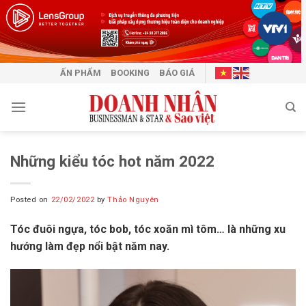
Skip
to
content
ẤN PHẨM
BOOKING
BÁO GIÁ
Những kiểu tóc hot năm 2022
Posted on
22/02/2022
by
Thảo Nguyên
Tóc đuôi ngựa, tóc bob, tóc xoăn mì tôm… là những xu
hướng làm đẹp nổi bật năm nay.