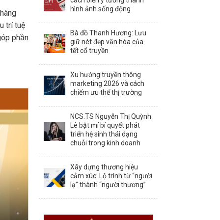
cách biến ý tưởng thành
hình ảnh sống động
 hàng
 trí tuệ
Bà đồ Thanh Hương: Lưu
 góp phần
giữ nét đẹp văn hóa của
tết cổ truyền
Xu hướng truyền thông
marketing 2026 và cách
chiếm ưu thế thị trường
NCS.TS Nguyễn Thị Quỳnh
Lê bật mí bí quyết phát
triển hệ sinh thái dạng
chuỗi trong kinh doanh
Xây dựng thương hiệu
cảm xúc: Lộ trình từ “người
lạ” thành “người thương”