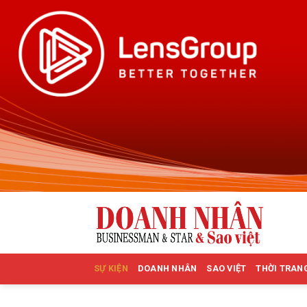
Skip
to
content
SỰ KIỆN
DOANH NHÂN
SAO VIỆT
THỜI TRAN