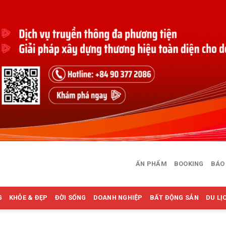
ẤN PHẨM
BOOKING
BÁO
G
KHỎE & ĐẸP
ĐỜI SỐNG
DOANH NGHIỆP
BẤT ĐỘNG SẢN
DU LỊ