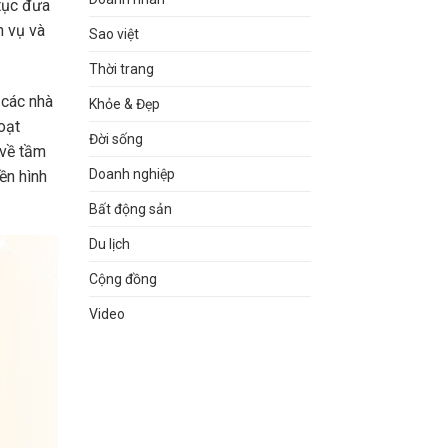
 tục đưa
h vụ và
Sao việt
Thời trang
 các nhà
Khỏe & Đẹp
oạt
Đời sống
 về tầm
Doanh nghiệp
ền hình
Bất động sản
Du lịch
Cộng đồng
Video