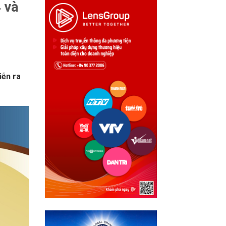
 và
iễn ra