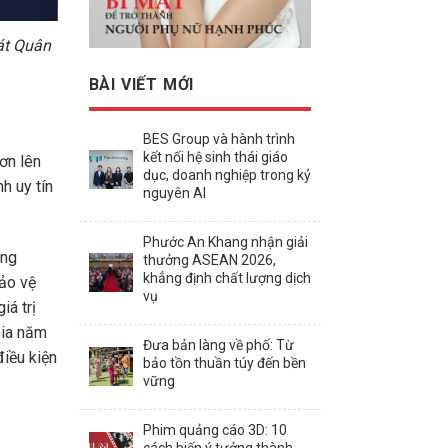
át Quân
BÀI VIẾT MỚI
BES Group và hành trình
kết nối hệ sinh thái giáo
ơn lên
dục, doanh nghiệp trong kỷ
h uy tín
nguyên AI
Phước An Khang nhận giải
ông
thưởng ASEAN 2026,
khẳng định chất lượng dịch
ảo vệ
vụ
iá trị
Gia năm
Đưa bản làng về phố: Từ
iều kiện
bảo tồn thuần túy đến bền
vững
Phim quảng cáo 3D: 10