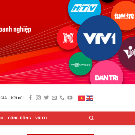
Kết nối:
 GIÁ
CH
CỘNG ĐỒNG
VIDEO