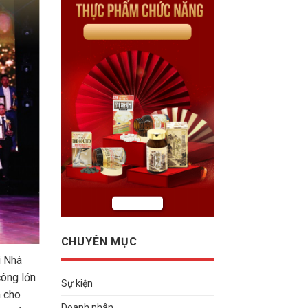
CHUYÊN MỤC
ì Nhà
công lớn
Sự kiện
h cho
Doanh nhân