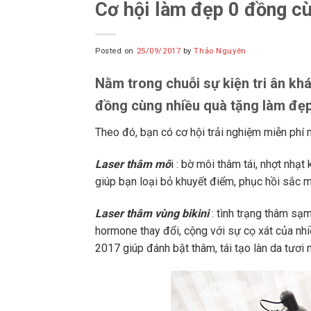
Cơ hội làm đẹp 0 đồng c
Posted on
25/09/2017
by
Thảo Nguyên
Nằm trong chuỗi sự kiện tri ân kh
đồng cùng nhiều quà tặng làm đẹp 
Theo đó, bạn có cơ hội trải nghiệm miễn phí 
Laser thâm mô
i : bờ môi thâm tái, nhợt nhạt
giúp bạn loại bỏ khuyết điểm, phục hồi sắc m
Laser thâm vùng bikini
: tình trạng thâm sạm
hormone thay đổi, cộng với sự cọ xát của nhi
2017 giúp đánh bật thâm, tái tạo làn da tươi