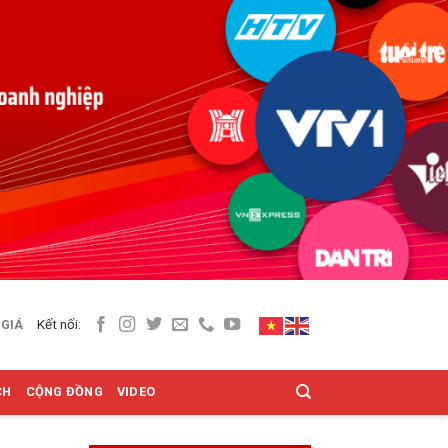
Kết nối:
 GIÁ
CH
CỘNG ĐỒNG
VIDEO