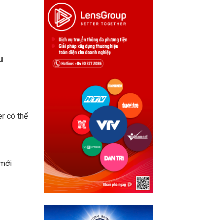
u
er có thể
 mới