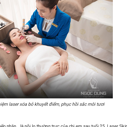
iệm laser xóa bỏ khuyết điểm, phục hồi sắc môi tươi
nếp nhăn… là nỗi lo thường trực của chị em sau tuổi 25. Laser Ski