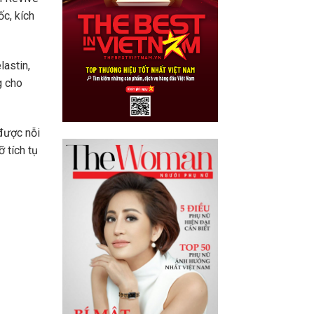
ốc, kích
lastin,
g cho
 được nỗi
 tích tụ