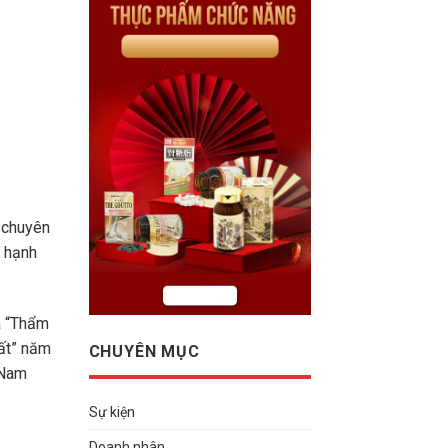
ũ chuyên
à hạnh
à “Thẩm
hất” năm
CHUYÊN MỤC
 Nam
Sự kiện
Doanh nhân