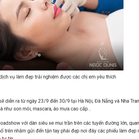
 dịch vụ làm đẹp trải nghiệm được các chị em yêu thích
” sẽ diễn ra từ ngày 23/9 đến 30/9 tại Hà Nội, Đà Nẵng và Nha Tra
 quà như son môi, mascara, áo mưa cao cấp…
oadshow với dàn siêu xe mui trần trên các tuyến đường lớn, qua
phố trên nhằm gửi đến tận tay phái đẹp nơi đây các phiếu làm đẹp 
 tự tin.