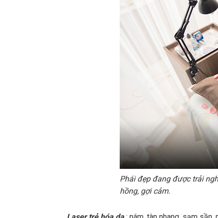
Phái đẹp đang được trải ngh
hồng, gợi cảm.
Laser trẻ hóa da
: nám, tàn nhang, sạm sần, 