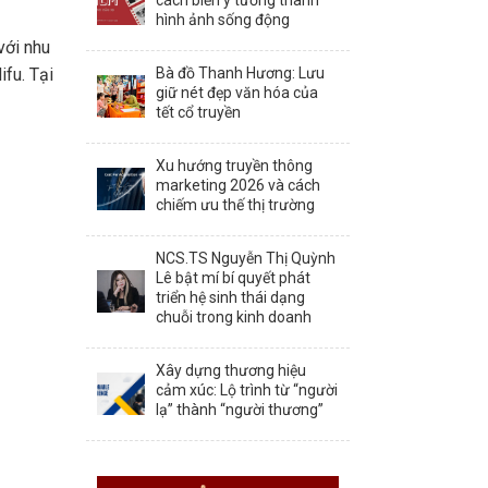
cách biến ý tưởng thành
hình ảnh sống động
với nhu
Bà đồ Thanh Hương: Lưu
ifu. Tại
giữ nét đẹp văn hóa của
tết cổ truyền
Xu hướng truyền thông
marketing 2026 và cách
chiếm ưu thế thị trường
NCS.TS Nguyễn Thị Quỳnh
Lê bật mí bí quyết phát
triển hệ sinh thái dạng
chuỗi trong kinh doanh
Xây dựng thương hiệu
cảm xúc: Lộ trình từ “người
lạ” thành “người thương”