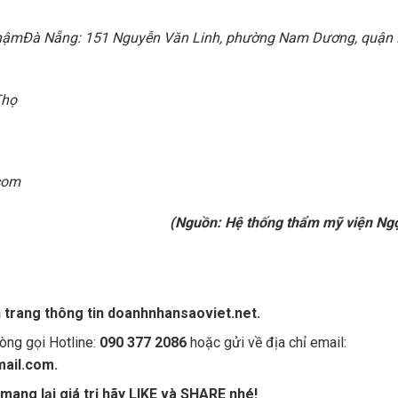
NhậmĐà Nẵng: 151 Nguyễn Văn Linh, phường Nam Dương, quận 
Thọ
com
(Nguồn: Hệ thống thẩm mỹ viện Ng
n trang thông tin doanhnhansaoviet.net.
òng gọi Hotline:
090 377 2086
hoặc gửi về địa chỉ email:
ail.com.
mang lại giá trị hãy LIKE và SHARE nhé!