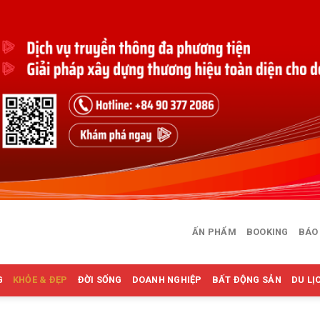
ẤN PHẨM
BOOKING
BÁO
G
KHỎE & ĐẸP
ĐỜI SỐNG
DOANH NGHIỆP
BẤT ĐỘNG SẢN
DU LỊ