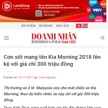
Skip
to
content
ẤN PHẨM
BOOKING
BÁO GIÁ
Cơn sốt mang tên Kia Morning 2018 lên
kệ với giá chỉ 300 triệu đồng
Posted on
14/11/2017
by
Thảo Nguyên
Thị trường xe ô tô Malaysia vừa cho mắt chiếc xe Kia
Morning, theo dự kiến chiếc xe này chỉ với giá 300 triệu
đồng.
Theo Kiến Thức, từng xuất hiện vào hồi đầu tháng Tám vừa