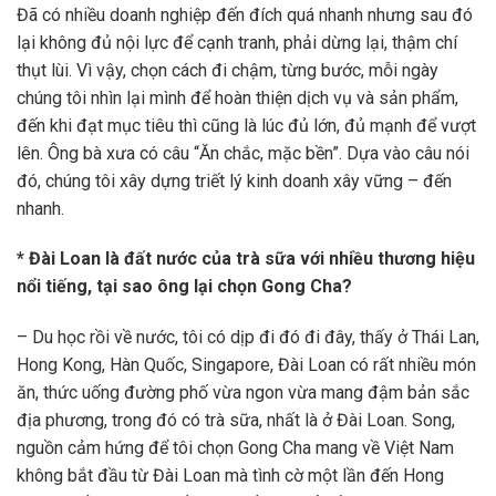
Đã có nhiều doanh nghiệp đến đích quá nhanh nhưng sau đó
lại không đủ nội lực để cạnh tranh, phải dừng lại, thậm chí
thụt lùi. Vì vậy, chọn cách đi chậm, từng bước, mỗi ngày
chúng tôi nhìn lại mình để hoàn thiện dịch vụ và sản phẩm,
đến khi đạt mục tiêu thì cũng là lúc đủ lớn, đủ mạnh để vượt
lên. Ông bà xưa có câu “Ăn chắc, mặc bền”. Dựa vào câu nói
đó, chúng tôi xây dựng triết lý kinh doanh xây vững – đến
nhanh.
* Đài Loan là đất nước của trà sữa với nhiều thương hiệu
nổi tiếng, tại sao ông lại chọn Gong Cha?
– Du học rồi về nước, tôi có dịp đi đó đi đây, thấy ở Thái Lan,
Hong Kong, Hàn Quốc, Singapore, Đài Loan có rất nhiều món
ăn, thức uống đường phố vừa ngon vừa mang đậm bản sắc
địa phương, trong đó có trà sữa, nhất là ở Đài Loan. Song,
nguồn cảm hứng để tôi chọn Gong Cha mang về Việt Nam
không bắt đầu từ Đài Loan mà tình cờ một lần đến Hong