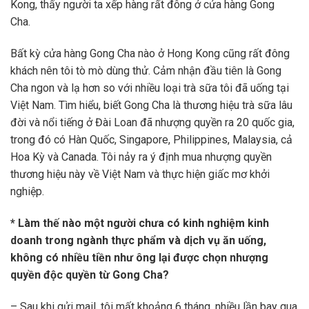
Kong, thấy người ta xếp hàng rất đông ở cửa hàng Gong
Cha.
Bất kỳ cửa hàng Gong Cha nào ở Hong Kong cũng rất đông
khách nên tôi tò mò dùng thử. Cảm nhận đầu tiên là Gong
Cha ngon và lạ hơn so với nhiều loại trà sữa tôi đã uống tại
Việt Nam. Tìm hiểu, biết Gong Cha là thương hiệu trà sữa lâu
đời và nổi tiếng ở Đài Loan đã nhượng quyền ra 20 quốc gia,
trong đó có Hàn Quốc, Singapore, Philippines, Malaysia, cả
Hoa Kỳ và Canada. Tôi nảy ra ý định mua nhượng quyền
thương hiệu này về Việt Nam và thực hiện giấc mơ khởi
nghiệp.
* Làm thế nào một người chưa có kinh nghiệm kinh
doanh trong ngành thực phẩm và dịch vụ ăn uống,
không có nhiều tiền như ông lại được chọn nhượng
quyền độc quyền từ Gong Cha?
– Sau khi gửi mail, tôi mất khoảng 6 tháng, nhiều lần bay qua