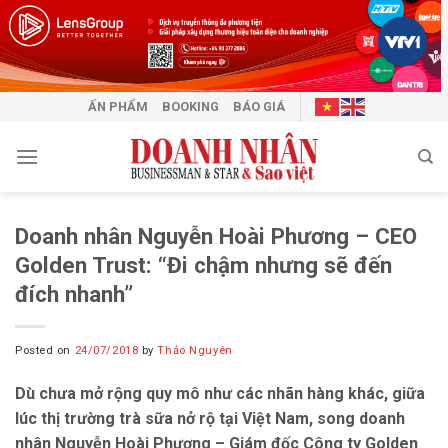
Skip
to
content
ẤN PHẨM
BOOKING
BÁO GIÁ
Doanh nhân Nguyễn Hoài Phương – CEO
Golden Trust: “Đi chậm nhưng sẽ đến
đích nhanh”
Posted on
24/07/2018
by
Thảo Nguyên
Dù chưa mở rộng quy mô như các nhãn hàng khác, giữa
lúc thị trường trà sữa nở rộ tại Việt Nam, song doanh
nhân Nguyễn Hoài Phương – Giám đốc Công ty Golden