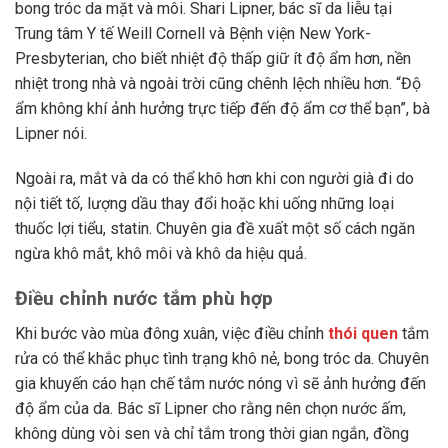
bong tróc da mặt và môi. Shari Lipner, bác sĩ da liễu tại
Trung tâm Y tế Weill Cornell và Bệnh viện New York-
Presbyterian, cho biết nhiệt độ thấp giữ ít độ ẩm hơn, nền
nhiệt trong nhà và ngoài trời cũng chênh lệch nhiều hơn. “Độ
ẩm không khí ảnh hưởng trực tiếp đến độ ẩm cơ thể bạn”, bà
Lipner nói.
Ngoài ra, mắt và da có thể khô hơn khi con người già đi do
nội tiết tố, lượng dầu thay đổi hoặc khi uống những loại
thuốc lợi tiểu, statin. Chuyên gia đề xuất một số cách ngăn
ngừa khô mắt, khô môi và khô da hiệu quả.
Điều chỉnh nước tắm phù hợp
Khi bước vào mùa đông xuân, việc điều chỉnh
thói quen
tắm
rửa có thể khắc phục tình trạng khô nẻ, bong tróc da. Chuyên
gia khuyến cáo hạn chế tắm nước nóng vì sẽ ảnh hưởng đến
độ ẩm của da. Bác sĩ Lipner cho rằng nên chọn nước ấm,
không dùng vòi sen và chỉ tắm trong thời gian ngắn, đồng