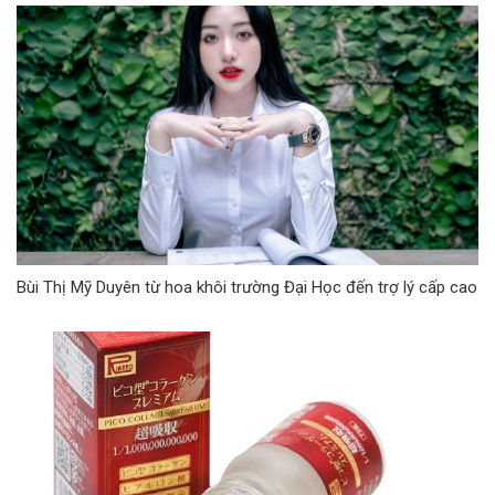
Bùi Thị Mỹ Duyên từ hoa khôi trường Đại Học đến trợ lý cấp cao