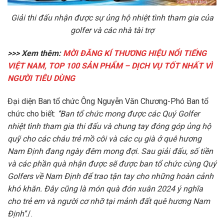
Giải thi đấu nhận được sự ủng hộ nhiệt tình tham gia của
golfer và các nhà tài trợ
>>>
Xem thêm:
MỜI ĐĂNG KÍ THƯƠNG HIỆU NỔI TIẾNG
VIỆT NAM, TOP 100 SẢN PHẨM – DỊCH VỤ TỐT NHẤT VÌ
NGƯỜI TIÊU DÙNG
Đại diện Ban tổ chức Ông Nguyễn Văn Chương-Phó Ban tổ
chức cho biết:
‘’Ban tổ chức mong được các Quý Golfer
nhiệt tình tham gia thi đấu và chung tay đóng góp ủng hộ
quỹ cho các cháu trẻ mồ côi và các cụ già ở quê hương
Nam Định đang ngày đêm mong đợi. Sau giải đấu, số tiền
và các phần quà nhận được sẽ được ban tổ chức cùng Quý
Golfers về Nam Định để trao tận tay cho những hoàn cảnh
khó khăn. Đây cũng là món quà đón xuân 2024 ý nghĩa
cho trẻ em và người cơ nhỡ tại mảnh đất quê hương Nam
Định’’
./.