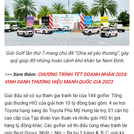
Giải Golf lần thứ 7 mang chủ đề “Chia sẻ yêu thương”, gây
quỹ giúp đỡ những hoàn cảnh khó khăn tại Nam Định.
>>>
Xem thêm:
CHƯƠNG TRÌNH TẾT DOANH NHÂN 2024:
VINH DANH THƯƠNG HIỆU MẠNH QUỐC GIA 2023
Giải đấu sẽ có sự tham gia tranh tài của 144 golfer. Tổng
giải thưởng HIO của giải hơn 10 tỷ đồng bao gồm: 4 xe hơi
Toyota hạng sang do Toyota Phú Mỹ Hưng tài trợ, 01 căn hộ
cao cấp của Tập đoàn Vạn Xuân và nhiều giải HIO trị giá
hàng tỷ đồng khác. Các golfer sẽ thi đấu cùng nhau tranh tài
giải Best Gross, Nhất – Nhì – Ba tại 3 bảng A, B, C, giải kỹ