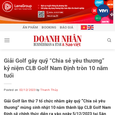
Skip
to
content
ẤN PHẨM
BOOKING
BÁO GIÁ
Giải Golf gây quỹ “Chia sẻ yêu thương”
kỷ niệm CLB Golf Nam Định tròn 10 năm
tuổi
Posted on
02/12/2023
by
Thanh Thủy
Giải Golf lần thứ 7 tổ chức nhằm gây quỹ “Chia sẻ yêu
thương” mừng sinh nhật 10 năm thành lập CLB Golf Nam
Định sẽ chính thức diễn ra vào ngày 5/12/2023 tại Sân