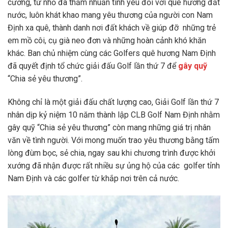
cường, từ nhỏ đã thấm nhuần tình yêu đối với quê hương đất
nước, luôn khát khao mang yêu thương của người con Nam
Định xa quê, thành danh nơi đất khách về giúp đỡ những trẻ
em mồ côi, cụ già neo đơn và những hoàn cảnh khó khăn
khác. Ban chủ nhiệm cùng các Golfers quê hương Nam Định
đã quyết định tổ chức giải đấu Golf lần thứ 7 để
gây quỹ
“Chia sẻ yêu thương”.
Không chỉ là một giải đấu chất lượng cao, Giải Golf lần thứ 7
nhân dịp kỷ niệm 10 năm thành lập CLB Golf Nam Định nhằm
gây quỹ “Chia sẻ yêu thương” còn mang những giá trị nhân
văn về tình người. Với mong muốn trao yêu thương bằng tấm
lòng đùm bọc, sẻ chia, ngay sau khi chương trình được khởi
xướng đã nhận được rất nhiều sự ủng hộ của các golfer tỉnh
Nam Định và các golfer từ khắp nơi trên cả nước.