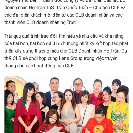
Nguyễn Thu Len – Giám đốc công ty và đại diện Câu lạc bộ
doanh nhân Họ Trần ThS. Trần Quốc Tuấn – Chủ tịch CLB và
các đại diện khách mời đến từ các CLB doanh nhân và các
thành viên CLB doanh nhân họ Trần.
Trải qua quá trình trao đổi, tìm hiểu về nhu cầu và khả năng
của hai bên, hai bên đã đi đến thống nhất ký kết hợp tác phát
triển xây dựng thương hiệu cho CLB Doanh nhân Họ Trần. Cụ
thể, CLB sẽ phối hợp cùng Lens Group trong việc truyền
thông cho các hoạt động của CLB.