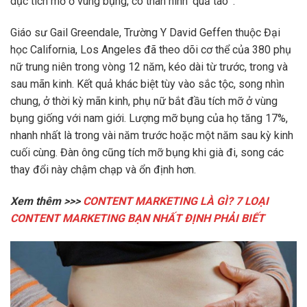
dục tích mỡ ở vùng bụng, có thân hình ‘quả táo’”.
Giáo sư Gail Greendale, Trường Y David Geffen thuộc Đại
học California, Los Angeles đã theo dõi cơ thể của 380 phụ
nữ trung niên trong vòng 12 năm, kéo dài từ trước, trong và
sau mãn kinh. Kết quả khác biệt tùy vào sắc tộc, song nhìn
chung, ở thời kỳ mãn kinh, phụ nữ bắt đầu tích mỡ ở vùng
bụng giống với nam giới. Lượng mỡ bụng của họ tăng 17%,
nhanh nhất là trong vài năm trước hoặc một năm sau kỳ kinh
cuối cùng. Đàn ông cũng tích mỡ bụng khi già đi, song các
thay đổi này chậm chạp và ổn định hơn.
Xem thêm >>>
CONTENT MARKETING LÀ GÌ? 7 LOẠI
CONTENT MARKETING BẠN NHẤT ĐỊNH PHẢI BIẾT