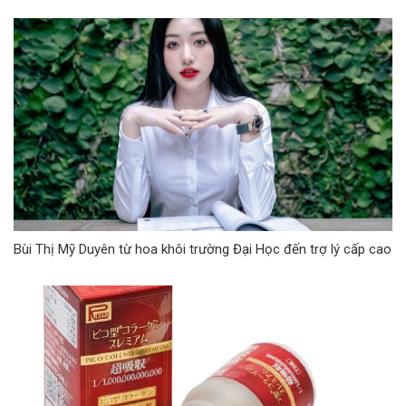
Bùi Thị Mỹ Duyên từ hoa khôi trường Đại Học đến trợ lý cấp cao