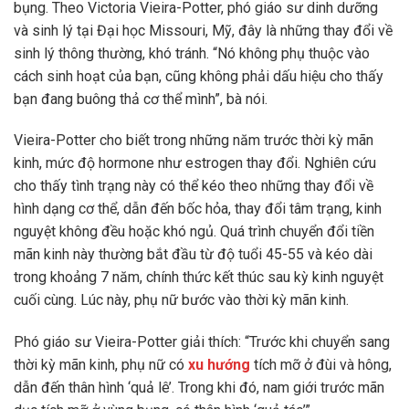
bụng. Theo Victoria Vieira-Potter, phó giáo sư dinh dưỡng
và sinh lý tại Đại học Missouri, Mỹ, đây là những thay đổi về
sinh lý thông thường, khó tránh. “Nó không phụ thuộc vào
cách sinh hoạt của bạn, cũng không phải dấu hiệu cho thấy
bạn đang buông thả cơ thể mình”, bà nói.
Vieira-Potter cho biết trong những năm trước thời kỳ mãn
kinh, mức độ hormone như estrogen thay đổi. Nghiên cứu
cho thấy tình trạng này có thể kéo theo những thay đổi về
hình dạng cơ thể, dẫn đến bốc hỏa, thay đổi tâm trạng, kinh
nguyệt không đều hoặc khó ngủ. Quá trình chuyển đổi tiền
mãn kinh này thường bắt đầu từ độ tuổi 45-55 và kéo dài
trong khoảng 7 năm, chính thức kết thúc sau kỳ kinh nguyệt
cuối cùng. Lúc này, phụ nữ bước vào thời kỳ mãn kinh.
Phó giáo sư Vieira-Potter giải thích: “Trước khi chuyển sang
thời kỳ mãn kinh, phụ nữ có
xu hướng
tích mỡ ở đùi và hông,
dẫn đến thân hình ‘quả lê’. Trong khi đó, nam giới trước mãn