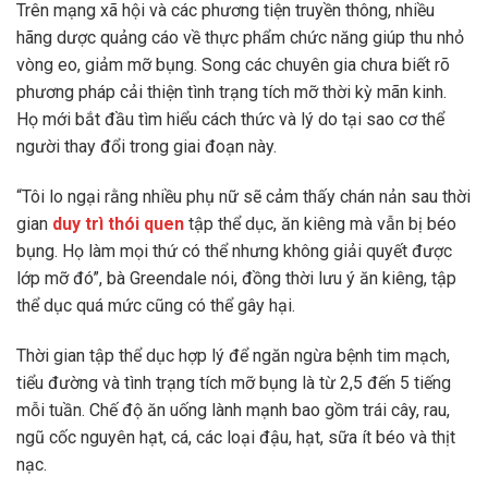
Trên mạng xã hội và các phương tiện truyền thông, nhiều
hãng dược quảng cáo về thực phẩm chức năng giúp thu nhỏ
vòng eo, giảm mỡ bụng. Song các chuyên gia chưa biết rõ
phương pháp cải thiện tình trạng tích mỡ thời kỳ mãn kinh.
Họ mới bắt đầu tìm hiểu cách thức và lý do tại sao cơ thể
người thay đổi trong giai đoạn này.
“Tôi lo ngại rằng nhiều phụ nữ sẽ cảm thấy chán nản sau thời
gian
duy trì thói quen
tập thể dục, ăn kiêng mà vẫn bị béo
bụng. Họ làm mọi thứ có thể nhưng không giải quyết được
lớp mỡ đó”, bà Greendale nói, đồng thời lưu ý ăn kiêng, tập
thể dục quá mức cũng có thể gây hại.
Thời gian tập thể dục hợp lý để ngăn ngừa bệnh tim mạch,
tiểu đường và tình trạng tích mỡ bụng là từ 2,5 đến 5 tiếng
mỗi tuần. Chế độ ăn uống lành mạnh bao gồm trái cây, rau,
ngũ cốc nguyên hạt, cá, các loại đậu, hạt, sữa ít béo và thịt
nạc.