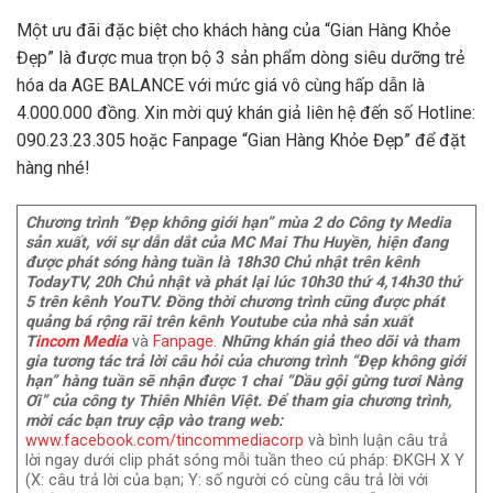
Một ưu đãi đặc biệt cho khách hàng của “Gian Hàng Khỏe
Đẹp” là được mua trọn bộ 3 sản phẩm dòng siêu dưỡng trẻ
hóa da AGE BALANCE với mức giá vô cùng hấp dẫn là
4.000.000 đồng. Xin mời quý khán giả liên hệ đến số Hotline:
090.23.23.305 hoặc Fanpage “Gian Hàng Khỏe Đẹp” để đặt
hàng nhé!
Chương trình “Đẹp không giới hạn” mùa 2 do Công ty Media
sản xuất, với sự dẫn dắt của MC Mai Thu Huyền, hiện đang
được phát sóng hàng tuần là 18h30 Chủ nhật trên kênh
TodayTV, 20h Chủ nhật và phát lại lúc 10h30 thứ 4,14h30 thứ
5 trên kênh YouTV. Đồng thời chương trình cũng được phát
quảng bá rộng rãi trên kênh Youtube của nhà sản xuất
T
incom Media
và
Fanpage
.
Những khán giả theo dõi và tham
gia tương tác trả lời câu hỏi của chương trình “Đẹp không giới
hạn” hàng tuần sẽ nhận được 1 chai “Dầu gội gừng tươi Nàng
Ơi” của công ty Thiên Nhiên Việt. Để tham gia chương trình,
mời các bạn truy cập vào trang web:
www.facebook.com/tincommediacorp
và bình luận câu trả
lời ngay dưới clip phát sóng mỗi tuần theo cú pháp: ĐKGH X Y
(X: câu trả lời của bạn; Y: số người có cùng câu trả lời với