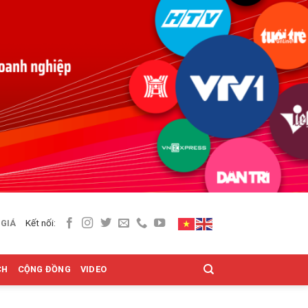
Kết nối:
 GIÁ
CH
CỘNG ĐỒNG
VIDEO