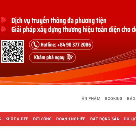
ẤN PHẨM
BOOKING
BÁO
G
KHỎE & ĐẸP
ĐỜI SỐNG
DOANH NGHIỆP
BẤT ĐỘNG SẢN
DU LỊ